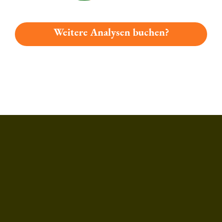
Weitere Analysen buchen?
Du hast gelesen: Hofmühl Radler Platz 1358 » Test 2026 | B