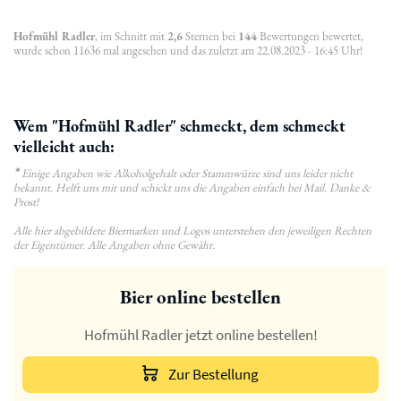
Hofmühl Radler
, im Schnitt mit
2,6
Sternen bei
144
Bewertungen bewertet,
wurde schon 11636 mal angesehen und das zuletzt am 22.08.2023 - 16:45 Uhr!
Wem "Hofmühl Radler" schmeckt, dem schmeckt
vielleicht auch:
*
Einige Angaben wie Alkoholgehalt oder Stammwürze sind uns leider nicht
bekannt. Helft uns mit und schickt uns die Angaben einfach bei Mail. Danke &
Prost!
Alle hier abgebildete Biermarken und Logos unterstehen den jeweiligen Rechten
der Eigentümer. Alle Angaben ohne Gewähr.
Bier online bestellen
Hofmühl Radler jetzt online bestellen!
Zur Bestellung