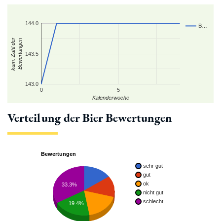
144.0
B…
kum. Zahl der
Bewertungen
143.5
143.0
0
5
Kalenderwoche
Verteilung der Bier Bewertungen
Bewertungen
sehr gut
gut
ok
33.3%
nicht gut
schlecht
19.4%