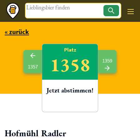
Magazin
« zurück
Platz
1358
1359
1357
Jetzt abstimmen!
Hofmühl Radler