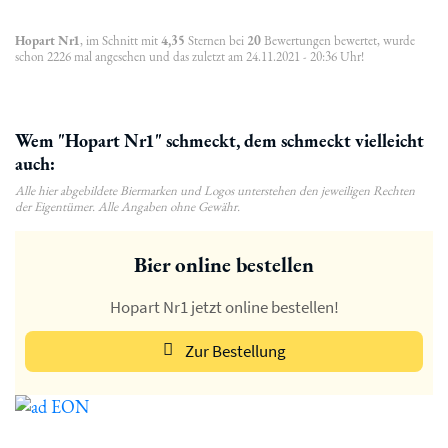
Hopart Nr1
, im Schnitt mit
4,35
Sternen bei
20
Bewertungen bewertet, wurde
schon 2226 mal angesehen und das zuletzt am 24.11.2021 - 20:36 Uhr!
Wem "Hopart Nr1" schmeckt, dem schmeckt vielleicht
auch:
Alle hier abgebildete Biermarken und Logos unterstehen den jeweiligen Rechten
der Eigentümer. Alle Angaben ohne Gewähr.
Bier online bestellen
Hopart Nr1 jetzt online bestellen!
Zur Bestellung