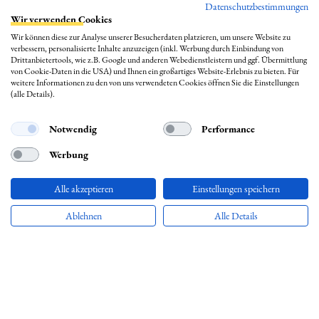
Datenschutzbestimmungen
PVPP freies Bier
Wir verwenden Cookies
Bierhistorisches
Wir können diese zur Analyse unserer Besucherdaten platzieren, um unsere Website zu
verbessern, personalisierte Inhalte anzuzeigen (inkl. Werbung durch Einbindung von
Wo trinkt man welches Bier?
Drittanbietertools, wie z.B. Google und anderen Webedienstleistern und ggf. Übermittlung
von Cookie-Daten in die USA) und Ihnen ein großartiges Website-Erlebnis zu bieten. Für
Hinweise
weitere Informationen zu den von uns verwendeten Cookies öffnen Sie die Einstellungen
(alle Details).
Notwendig
Performance
Werbung
Alle akzeptieren
Einstellungen speichern
Ablehnen
Alle Details
Mit der Nutzung dieser Seiten erklärst du dich mit der
Datenschutzerklärung
einverstanden. Biermap24 unterstützt ausschließlich den legalen und
verantwortungsvollen Genuss von Bier. Teile Inhalte dieser Website