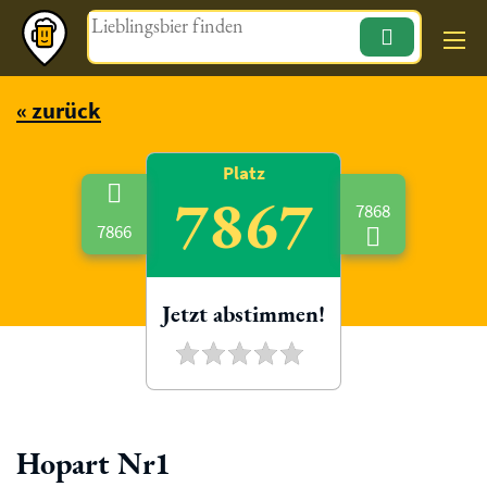
Magazin
« zurück
Platz
7867
7868
7866
Jetzt abstimmen!
Hopart Nr1