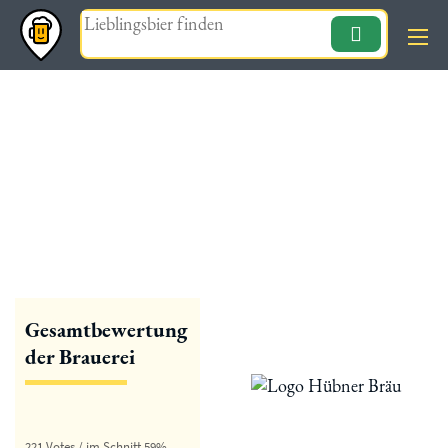
Magazin
« zurück
Hübner Bräu
Gesamtbewertung
der Brauerei
221 Votes / im Schnitt 59%