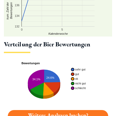
kum. Zahl der
Bewertungen
136
134
132
0
5
Kalenderwoche
Verteilung der Bier Bewertungen
Bewertungen
sehr gut
gut
24.6%
ok
34.1%
nicht gut
schlecht
Weitere Analysen buchen?