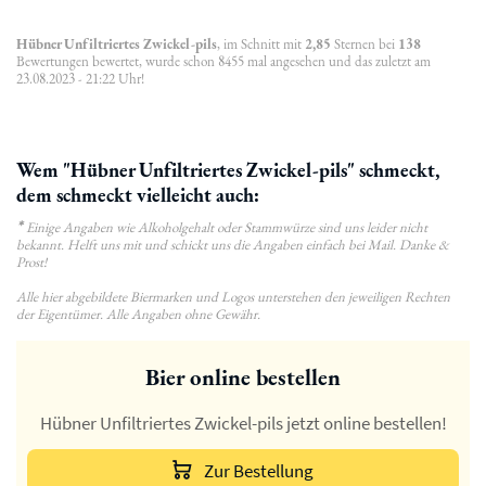
Hübner Unfiltriertes Zwickel-pils
, im Schnitt mit
2,85
Sternen bei
138
Bewertungen bewertet, wurde schon 8455 mal angesehen und das zuletzt am
23.08.2023 - 21:22 Uhr!
Wem "Hübner Unfiltriertes Zwickel-pils" schmeckt,
dem schmeckt vielleicht auch:
*
Einige Angaben wie Alkoholgehalt oder Stammwürze sind uns leider nicht
bekannt. Helft uns mit und schickt uns die Angaben einfach bei Mail. Danke &
Prost!
Alle hier abgebildete Biermarken und Logos unterstehen den jeweiligen Rechten
der Eigentümer. Alle Angaben ohne Gewähr.
Bier online bestellen
Hübner Unfiltriertes Zwickel-pils jetzt online bestellen!
Zur Bestellung