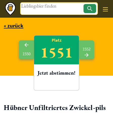
Magazin
« zurück
Platz
1551
1552
1550
Jetzt abstimmen!
Hübner Unfiltriertes Zwickel-pils