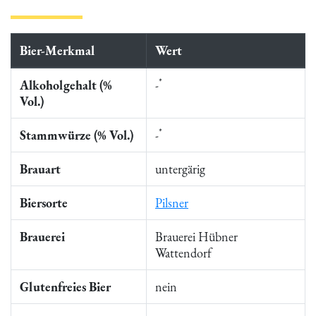
Bier-Merkmal
Wert
*
Alkoholgehalt (%
-
Vol.)
*
Stammwürze (% Vol.)
-
Brauart
untergärig
Biersorte
Pilsner
Brauerei
Brauerei Hübner
Wattendorf
Glutenfreies Bier
nein