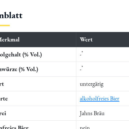
nblatt
Merkmal
Wert
*
lgehalt (% Vol.)
-
*
würze (% Vol.)
-
rt
untergärig
rte
alkoholfreies Bier
rei
Jahns Bräu
freies Bier
nein