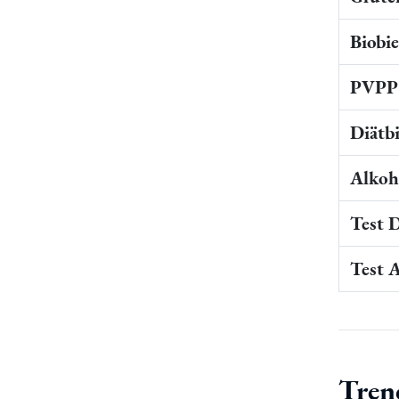
Biobi
PVPP 
Diätb
Alkoho
Test 
Test 
Tren