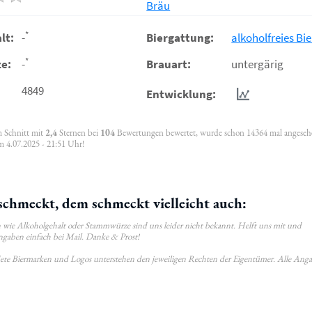
Bräu
*
lt:
-
Biergattung:
alkoholfreies Bie
*
e:
-
Brauart:
untergärig
4849
Entwicklung:
m Schnitt mit
2,4
Sternen bei
104
Bewertungen bewertet, wurde schon 14364 mal angese
m 4.07.2025 - 21:51 Uhr!
schmeckt, dem schmeckt vielleicht auch:
wie Alkoholgehalt oder Stammwürze sind uns leider nicht bekannt. Helft uns mit und
ngaben einfach bei Mail. Danke & Prost!
ldete Biermarken und Logos unterstehen den jeweiligen Rechten der Eigentümer. Alle Ang