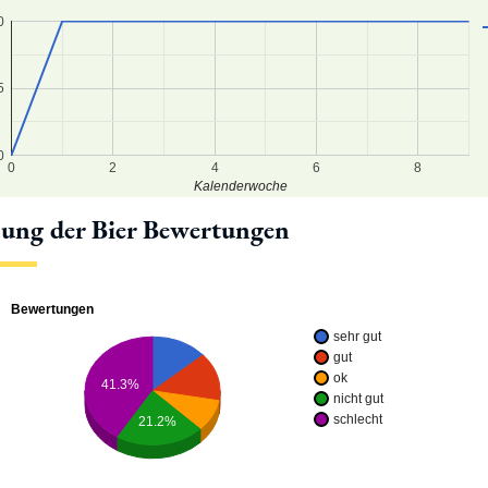
0
5
0
0
2
4
6
8
Kalenderwoche
lung der Bier Bewertungen
Bewertungen
sehr gut
gut
ok
41.3%
nicht gut
schlecht
21.2%