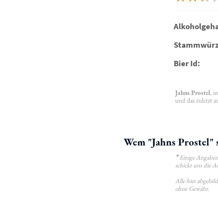
Alkoholgeha
Stammwürz
Bier Id:
Jahns Prostel
, i
und das zuletzt a
Wem "Jahns Prostel" 
*
Einige Angaben 
schickt uns die A
Alle hier abgebi
ohne Gewähr.