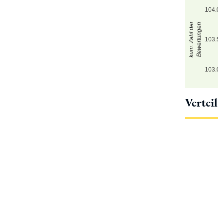
104.
kum. Zahl der
Bewertungen
103.
103.
Vertei