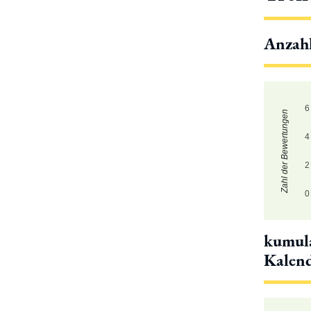
Anzah
6
Zahl der Bewertungen
4
2
0
kumula
Kalen