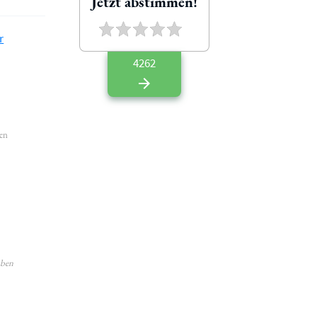
Jetzt abstimmen!
r
4262
hen
aben