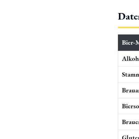
Date
Bier-
Alkoho
Stamm
Braua
Bierso
Braue
Gluten