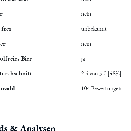
er
nein
frei
unbekannt
ier
nein
lfreies Bier
ja
Durchschnitt
2,4 von 5,0 [48%]
Anzahl
104 Bewertungen
ds & Analysen