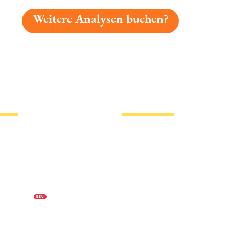
Weitere Analysen buchen?
gelesen: Jahns Prostel Platz 4261 » Test 2026 | Biermap2
tionen
Hotlinks
Bier
Biersorten
erklärung
Biermarken
s
Stadion Bier
f Biermap24
PVPP freies Bier
N E U
Bierhistorisches