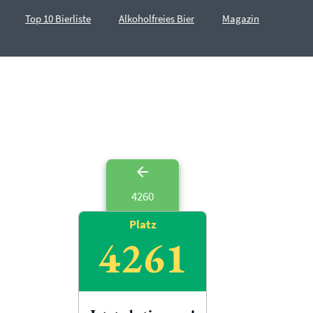
Top 10 Bierliste
Alkoholfreies Bier
Magazin
4260
Platz
4261