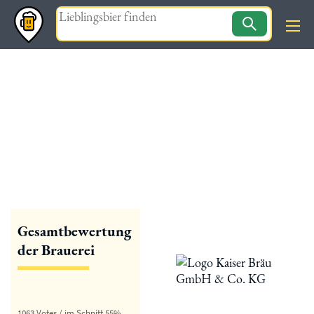
Magazin
« zurück
Kaiser Bräu
Gesamtbewertung
der Brauerei
1063 Votes / im Schnitt 55%