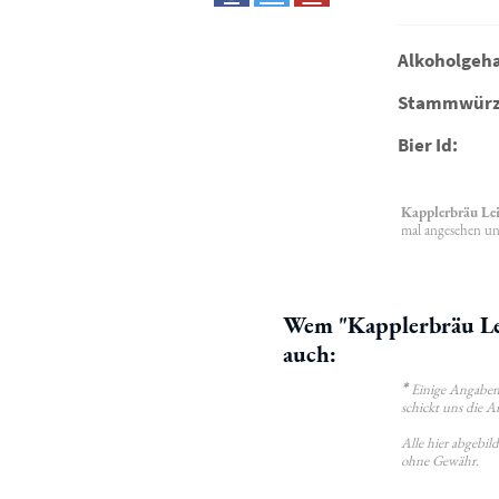
Alkoholgeha
Stammwürz
Bier Id:
Kapplerbräu Lei
mal angesehen un
Wem "Kapplerbräu Lei
auch:
*
Einige Angaben 
schickt uns die A
Alle hier abgebi
ohne Gewähr.