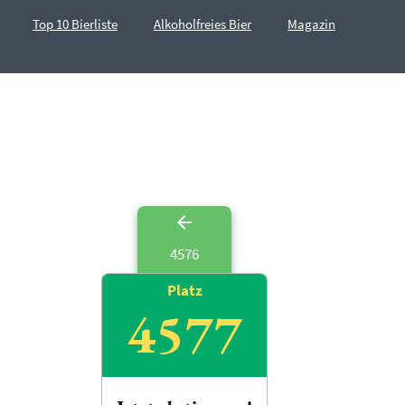
Top 10 Bierliste
Alkoholfreies Bier
Magazin
4576
Platz
4577