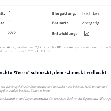
*
lt:
-
Biergattung:
Leichtbier
*
e:
-
Brauart:
obergärig
5036
Entwicklung:
chte Weisse
, im Schnitt mit
2,45
Sternen bei
101
Bewertungen bewertet, wurde schon 6
d das zuletzt am 25.01.2023 - 11:36 Uhr!
chte Weisse" schmeckt, dem schmeckt vielleicht
wie Alkoholgehalt oder Stammwürze sind uns leider nicht bekannt. Helft uns mit und
ngaben einfach bei Mail. Danke & Prost!
ldete Biermarken und Logos unterstehen den jeweiligen Rechten der Eigentümer. Alle Ang