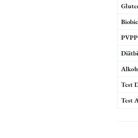
Gluten
Biobi
PVPP 
Diätb
Alkoho
Test 
Test 