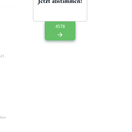
Jetzt abstimmen!
4578
615
aben