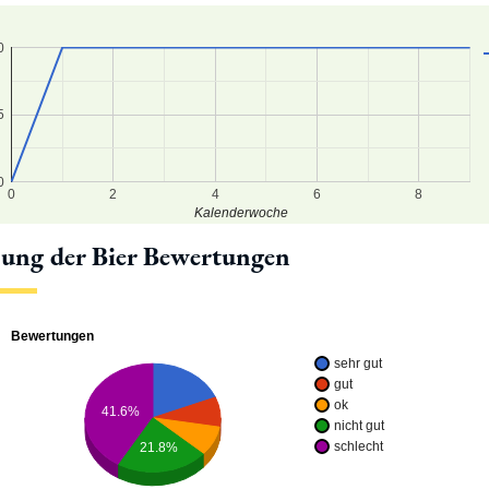
0
5
0
0
2
4
6
8
Kalenderwoche
lung der Bier Bewertungen
Bewertungen
sehr gut
gut
ok
41.6%
nicht gut
schlecht
21.8%