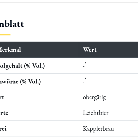
nblatt
Merkmal
Wert
*
lgehalt (% Vol.)
-
*
würze (% Vol.)
-
rt
obergärig
rte
Leichtbier
rei
Kapplerbräu