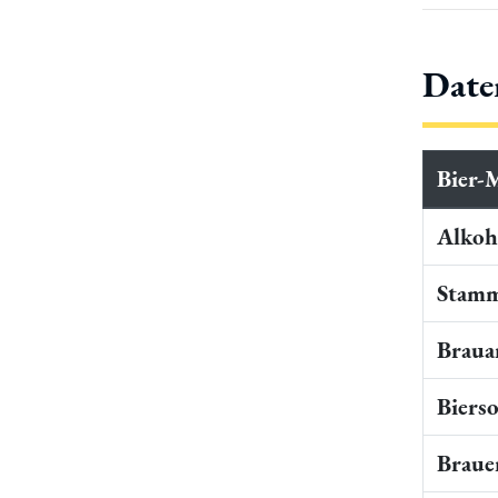
Date
Bier-
Alkoho
Stamm
Braua
Bierso
Braue