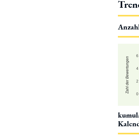
Tren
Anzah
6
Zahl der Bewertungen
4
2
0
kumula
Kalen