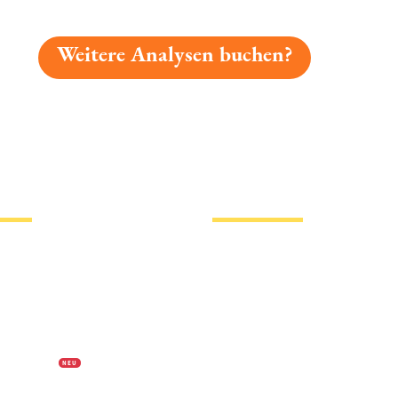
Weitere Analysen buchen?
gelesen: Kapplerbräu Leichte Weisse Platz 4577 » Test 2
tionen
Hotlinks
Bier
Biersorten
erklärung
Biermarken
s
Stadion Bier
f Biermap24
PVPP freies Bier
N E U
Bierhistorisches