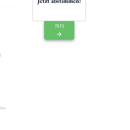
Jetzt abstimmen!
7673
l
aben