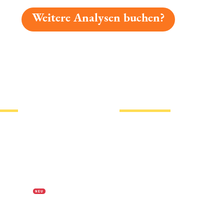
Weitere Analysen buchen?
gelesen: Kleines Weizen Dunkel Platz 7672 » Test 2026 
tionen
Hotlinks
Bier
Biersorten
erklärung
Biermarken
s
Stadion Bier
f Biermap24
PVPP freies Bier
N E U
Bierhistorisches