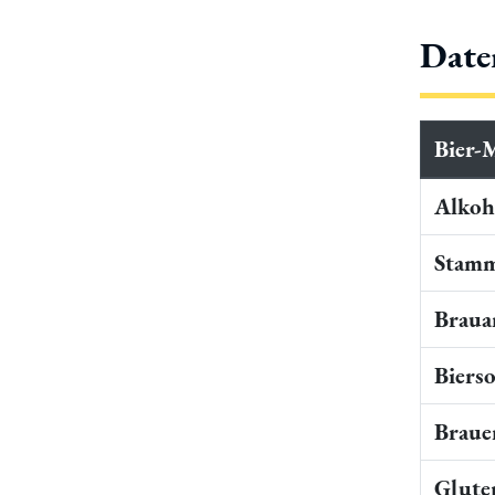
Date
Bier-
Alkoho
Stamm
Braua
Bierso
Braue
Gluten