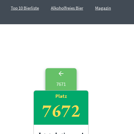
Top 10 Bierliste
Alkoholfreies Bier
Magazin
7671
Platz
7672