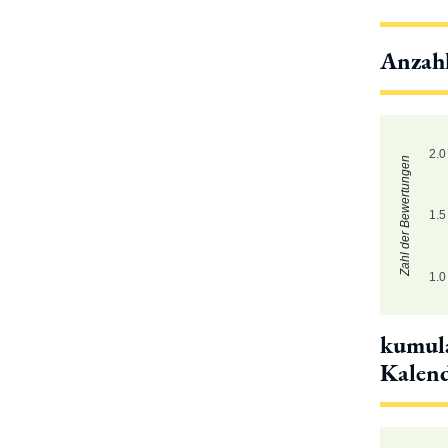
Anzah
2.0
Zahl der Bewertungen
1.5
1.0
kumula
Kalen