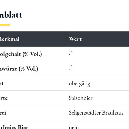
nblatt
Merkmal
Wert
*
lgehalt (% Vol.)
-
*
würze (% Vol.)
-
rt
obergärig
rte
Saisonbier
rei
Seligenstädter Brauhaus
freies Bier
nein