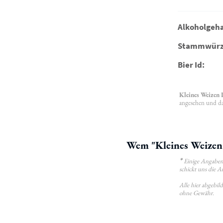
Alkoholgeha
Stammwürz
Bier Id:
Kleines Weizen
angesehen und das
Wem "Kleines Weizen 
*
Einige Angaben 
schickt uns die A
Alle hier abgebi
ohne Gewähr.