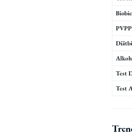
Biobi
PVPP 
Diätb
Alkoho
Test 
Test 
Tren