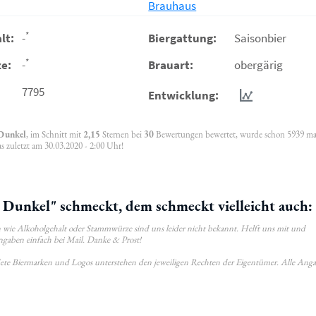
Brauhaus
*
lt:
-
Biergattung:
Saisonbier
*
e:
-
Brauart:
obergärig
7795
Entwicklung:
 Dunkel
, im Schnitt mit
2,15
Sternen bei
30
Bewertungen bewertet, wurde schon 5939 ma
 zuletzt am 30.03.2020 - 2:00 Uhr!
Dunkel" schmeckt, dem schmeckt vielleicht auch:
wie Alkoholgehalt oder Stammwürze sind uns leider nicht bekannt. Helft uns mit und
ngaben einfach bei Mail. Danke & Prost!
ldete Biermarken und Logos unterstehen den jeweiligen Rechten der Eigentümer. Alle Ang