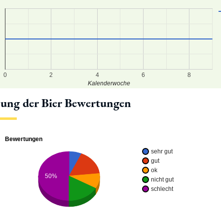
0
2
4
6
8
Kalenderwoche
lung der Bier Bewertungen
Bewertungen
sehr gut
gut
ok
50%
nicht gut
schlecht