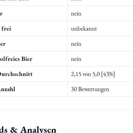
er
nein
frei
unbekannt
ier
nein
lfreies Bier
nein
Durchschnitt
2,15 von 5,0 [43%]
Anzahl
30 Bewertungen
ds & Analysen