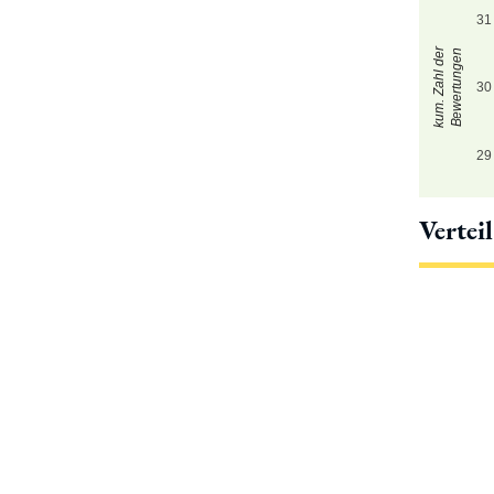
31
kum. Zahl der
Bewertungen
30
29
Vertei