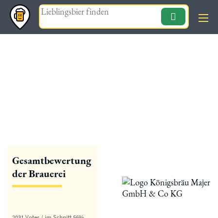
Magazin
« zurück
Königsbräu Majer
Gesamtbewertung
der Brauerei
2031 Votes / im Schnitt 56%