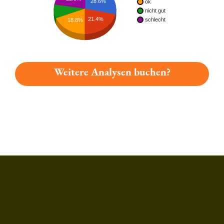
28.6%
ok
nicht gut
21.4%
schlecht
18.8%
Weitere Analysen buchen?
Du hast gelesen: Lang-bräu, Freyung Festbier Platz 3342 » Tes