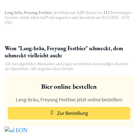
Lang-bräu, Freyung Festbier
, im Schnitt mit
3,25
Sternen bei
112
Bewertungen
bewertet, wurde schon 6429 mal angesehen und das zuletzt am 30.12.2025 - 23:51
Uhr!
Wem "Lang-bräu, Freyung Festbier" schmeckt, dem
schmeckt vielleicht auch:
Alle hier abgebildete Biermarken und Logos unterstehen den jeweiligen Rechten
der Eigentümer. Alle Angaben ohne Gewähr.
Bier online bestellen
Lang-bräu, Freyung Festbier jetzt online bestellen!
Zur Bestellung