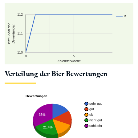
112
B…
kum. Zahl der
Bewertungen
111
110
0
5
Kalenderwoche
Verteilung der Bier Bewertungen
Bewertungen
sehr gut
gut
33%
ok
nicht gut
schlecht
21.4%