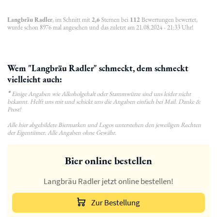
Langbräu Radler
, im Schnitt mit
2,6
Sternen bei
112
Bewertungen bewertet,
wurde schon 8976 mal angesehen und das zuletzt am 21.08.2024 - 21:33 Uhr!
Wem "Langbräu Radler" schmeckt, dem schmeckt
vielleicht auch:
*
Einige Angaben wie Alkoholgehalt oder Stammwürze sind uns leider nicht
bekannt. Helft uns mit und schickt uns die Angaben einfach bei Mail. Danke &
Prost!
Alle hier abgebildete Biermarken und Logos unterstehen den jeweiligen Rechten
der Eigentümer. Alle Angaben ohne Gewähr.
Bier online bestellen
Langbräu Radler jetzt online bestellen!
Zur Bestellung