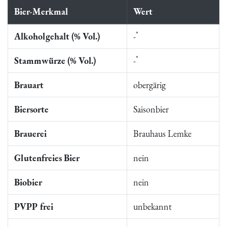
Bier-Merkmal
Wert
*
Alkoholgehalt (% Vol.)
-
*
Stammwürze (% Vol.)
-
Brauart
obergärig
Biersorte
Saisonbier
Brauerei
Brauhaus Lemke
Glutenfreies Bier
nein
Biobier
nein
PVPP frei
unbekannt