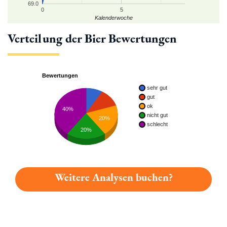
69.0
0
5
Kalenderwoche
Verteilung der Bier Bewertungen
Bewertungen
sehr gut
gut
ok
40%
nicht gut
20%
schlecht
20%
Weitere Analysen buchen?
Du hast gelesen: Lemke Ale Platz 6851 » Test 2026 | Biermap