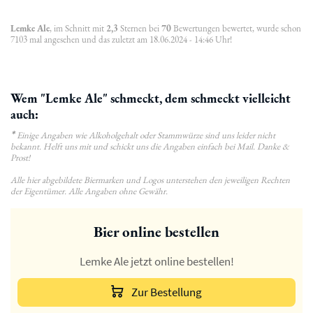
Lemke Ale
, im Schnitt mit
2,3
Sternen bei
70
Bewertungen bewertet, wurde schon
7103 mal angesehen und das zuletzt am 18.06.2024 - 14:46 Uhr!
Wem "Lemke Ale" schmeckt, dem schmeckt vielleicht
auch:
*
Einige Angaben wie Alkoholgehalt oder Stammwürze sind uns leider nicht
bekannt. Helft uns mit und schickt uns die Angaben einfach bei Mail. Danke &
Prost!
Alle hier abgebildete Biermarken und Logos unterstehen den jeweiligen Rechten
der Eigentümer. Alle Angaben ohne Gewähr.
Bier online bestellen
Lemke Ale jetzt online bestellen!
Zur Bestellung