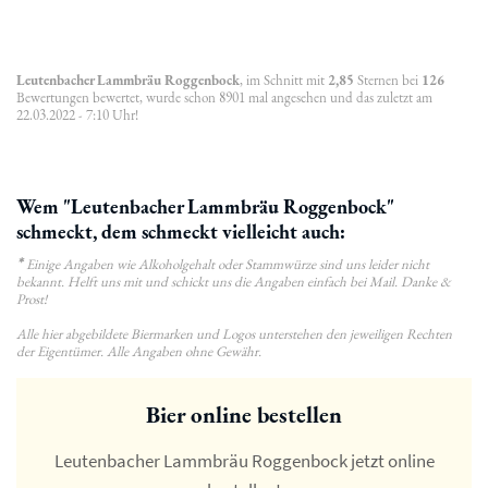
Leutenbacher Lammbräu Roggenbock
, im Schnitt mit
2,85
Sternen bei
126
Bewertungen bewertet, wurde schon 8901 mal angesehen und das zuletzt am
22.03.2022 - 7:10 Uhr!
Wem "Leutenbacher Lammbräu Roggenbock"
schmeckt, dem schmeckt vielleicht auch:
*
Einige Angaben wie Alkoholgehalt oder Stammwürze sind uns leider nicht
bekannt. Helft uns mit und schickt uns die Angaben einfach bei Mail. Danke &
Prost!
Alle hier abgebildete Biermarken und Logos unterstehen den jeweiligen Rechten
der Eigentümer. Alle Angaben ohne Gewähr.
Bier online bestellen
Leutenbacher Lammbräu Roggenbock jetzt online