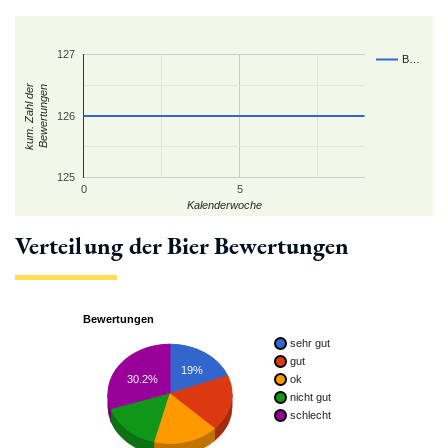
127
B…
kum. Zahl der
Bewertungen
126
125
0
5
Kalenderwoche
Verteilung der Bier Bewertungen
Bewertungen
sehr gut
gut
19%
30.2%
ok
nicht gut
schlecht