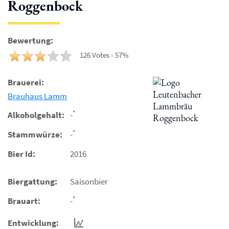
Roggenbock
Bewertung:
126 Votes - 57%
Brauerei:
Brauhaus Lamm
*
Alkoholgehalt:
-
*
Stammwürze:
-
Bier Id:
2016
Biergattung:
Saisonbier
*
Brauart:
-
Entwicklung: