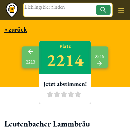
Magazin
« zurück
Platz
2214
2215
2213
Jetzt abstimmen!
Leutenbacher Lammbräu