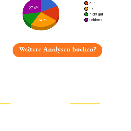
gut
27.4%
ok
nicht gut
schlecht
24.2%
Weitere Analysen buchen?
gelesen: Licher Radler Limone Platz 2347 » Test 2026 |
tionen
Hotlinks
Bier
Biersorten