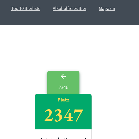
Top 10 Bierliste
Alkoholfreies Bier
Magazin
2346
Platz
2347