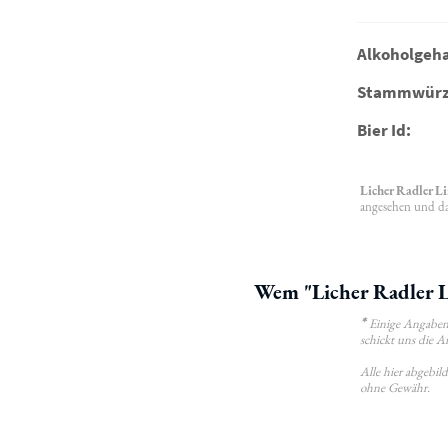
Alkoholgeha
Stammwürz
Bier Id:
Licher Radler L
angesehen und da
Wem "Licher Radler L
*
Einige Angaben 
schickt uns die A
Alle hier abgebi
ohne Gewähr.