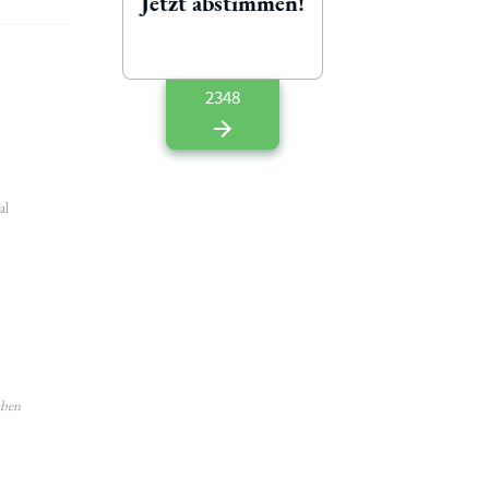
Jetzt abstimmen!
2348
al
aben