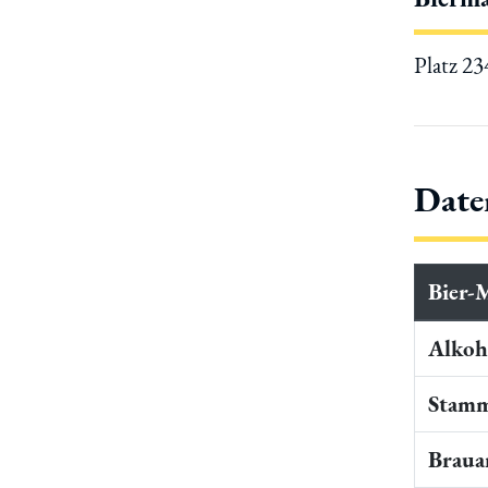
Platz 2
Date
Bier-
Alkoho
Stamm
Braua