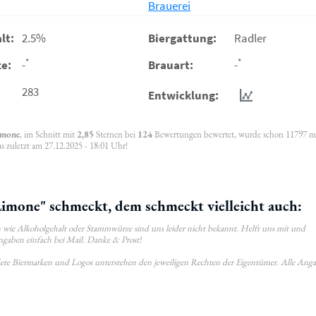
Brauerei
lt:
2.5%
Biergattung:
Radler
*
*
e:
-
Brauart:
-
283
Entwicklung:
imone
, im Schnitt mit
2,85
Sternen bei
124
Bewertungen bewertet, wurde schon 11797 m
s zuletzt am 27.12.2025 - 18:01 Uhr!
imone" schmeckt, dem schmeckt vielleicht auch:
wie Alkoholgehalt oder Stammwürze sind uns leider nicht bekannt. Helft uns mit und
ngaben einfach bei Mail. Danke & Prost!
ldete Biermarken und Logos unterstehen den jeweiligen Rechten der Eigentümer. Alle Ang