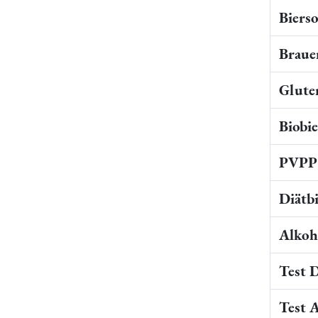
Bierso
Braue
Gluten
Biobi
PVPP 
Diätb
Alkoho
Test 
Test 