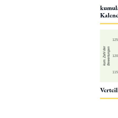
kumula
Kalen
12
kum. Zahl der
Bewertungen
12
11
Vertei