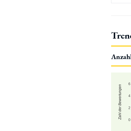
Tren
Anzah
6
Zahl der Bewertungen
4
2
0