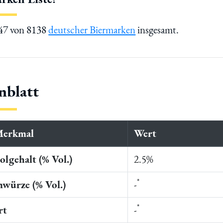
347 von 8138
deutscher Biermarken
insgesamt.
nblatt
Merkmal
Wert
lgehalt (% Vol.)
2.5%
*
würze (% Vol.)
-
*
rt
-