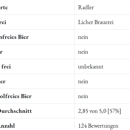
rte
Radler
rei
Licher Brauerei
freies Bier
nein
er
nein
frei
unbekannt
ier
nein
lfreies Bier
nein
Durchschnitt
2,85 von 5,0 [57%]
Anzahl
124 Bewertungen