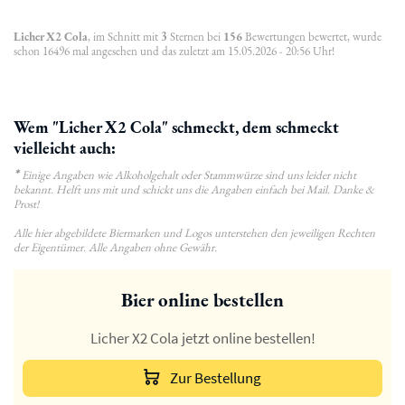
Licher X2 Cola
, im Schnitt mit
3
Sternen bei
156
Bewertungen bewertet, wurde
schon 16496 mal angesehen und das zuletzt am 15.05.2026 - 20:56 Uhr!
Wem "Licher X2 Cola" schmeckt, dem schmeckt
vielleicht auch:
*
Einige Angaben wie Alkoholgehalt oder Stammwürze sind uns leider nicht
bekannt. Helft uns mit und schickt uns die Angaben einfach bei Mail. Danke &
Prost!
Alle hier abgebildete Biermarken und Logos unterstehen den jeweiligen Rechten
der Eigentümer. Alle Angaben ohne Gewähr.
Bier online bestellen
Licher X2 Cola jetzt online bestellen!
Zur Bestellung