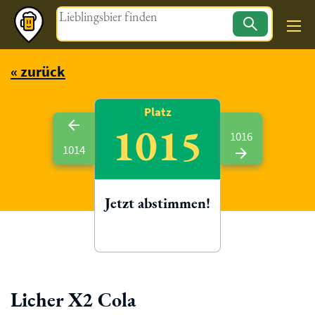
Magazin
« zurück
Platz
1015
1016
1014
Jetzt abstimmen!
Licher X2 Cola