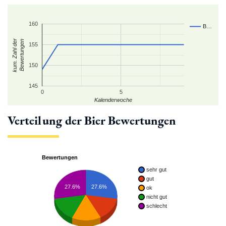
160
B…
kum. Zahl der
Bewertungen
155
150
145
0
5
Kalenderwoche
Verteilung der Bier Bewertungen
Bewertungen
sehr gut
gut
27.6%
27.6%
ok
nicht gut
schlecht