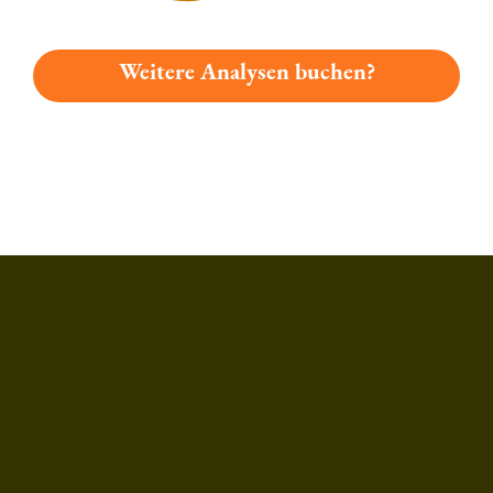
Weitere Analysen buchen?
Du hast gelesen: Licher X2 Cola Platz 1015 » Test 2026 | Bi