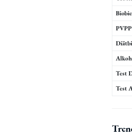
Biobi
PVPP 
Diätb
Alkoho
Test 
Test 
Tren