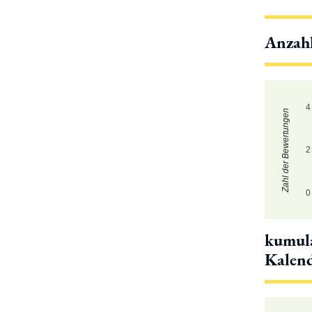
Anzah
4
Zahl der Bewertungen
2
0
kumula
Kalen