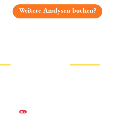
Weitere Analysen buchen?
gelesen: Lindenbräu Weizen Platz 4734 » Test 2026 | B
tionen
Hotlinks
Bier
Biersorten
erklärung
Biermarken
s
Stadion Bier
f Biermap24
PVPP freies Bier
N E U
Bierhistorisches