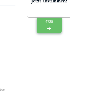
Jetzt abstimmen!
4735
aben