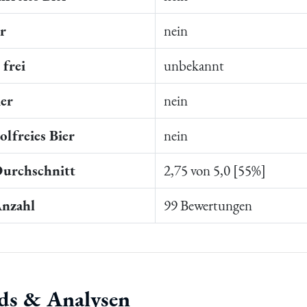
er
nein
frei
unbekannt
ier
nein
lfreies Bier
nein
Durchschnitt
2,75 von 5,0 [55%]
Anzahl
99 Bewertungen
ds & Analysen