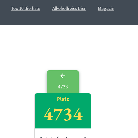
Top 10 Bierliste
Alkoholfreies Bier
Magazin
4733
Platz
4734