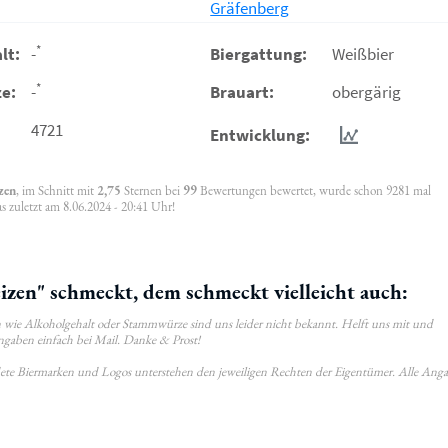
Gräfenberg
*
lt:
-
Biergattung:
Weißbier
*
e:
-
Brauart:
obergärig
4721
Entwicklung:
zen
, im Schnitt mit
2,75
Sternen bei
99
Bewertungen bewertet, wurde schon 9281 mal
 zuletzt am 8.06.2024 - 20:41 Uhr!
en" schmeckt, dem schmeckt vielleicht auch:
wie Alkoholgehalt oder Stammwürze sind uns leider nicht bekannt. Helft uns mit und
ngaben einfach bei Mail. Danke & Prost!
ldete Biermarken und Logos unterstehen den jeweiligen Rechten der Eigentümer. Alle Ang