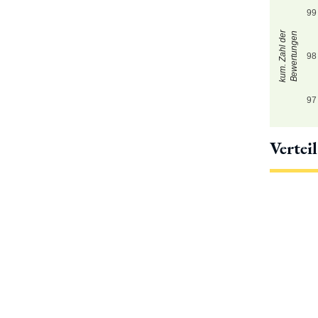
99
kum. Zahl der
Bewertungen
98
97
Vertei