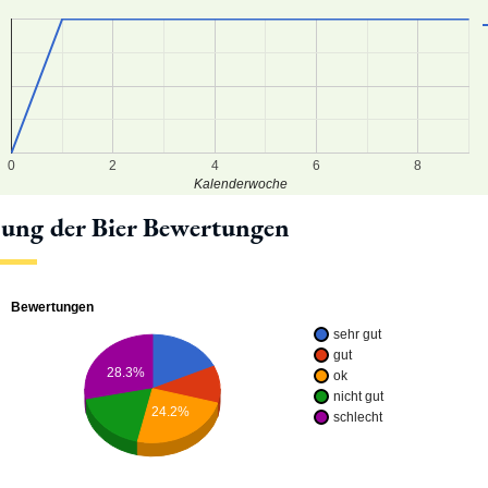
0
2
4
6
8
Kalenderwoche
lung der Bier Bewertungen
Bewertungen
sehr gut
gut
28.3%
ok
nicht gut
24.2%
schlecht