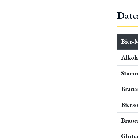
Date
Bier-
Alkoho
Stamm
Braua
Bierso
Braue
Gluten