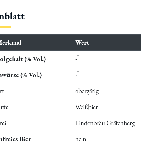
nblatt
Merkmal
Wert
*
lgehalt (% Vol.)
-
*
würze (% Vol.)
-
rt
obergärig
rte
Weißbier
rei
Lindenbräu Gräfenberg
freies Bier
nein