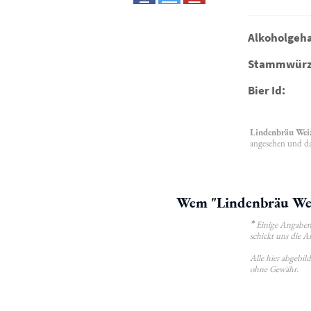
Alkoholgeha
Stammwürz
Bier Id:
Lindenbräu Wei
angesehen und das
Wem "Lindenbräu Weiz
*
Einige Angaben 
schickt uns die A
Alle hier abgebi
ohne Gewähr.