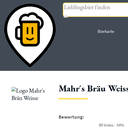
« zurück
Bierkarte
Mahr´s Bräu Weis
Bewertung:
89 Votes - 54%