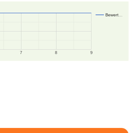
Bewert…
7
8
9