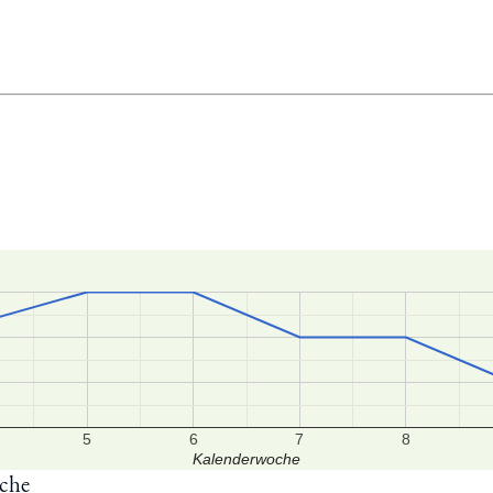
5
6
7
8
Kalenderwoche
oche