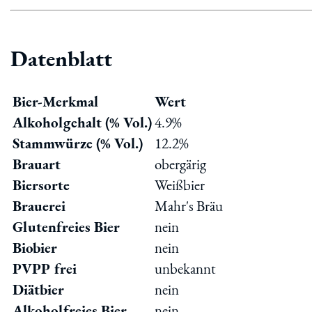
Datenblatt
Bier-Merkmal
Wert
Alkoholgehalt (% Vol.)
4.9%
Stammwürze (% Vol.)
12.2%
Brauart
obergärig
Biersorte
Weißbier
Brauerei
Mahr's Bräu
Glutenfreies Bier
nein
Biobier
nein
PVPP frei
unbekannt
Diätbier
nein
Alkoholfreies Bier
nein