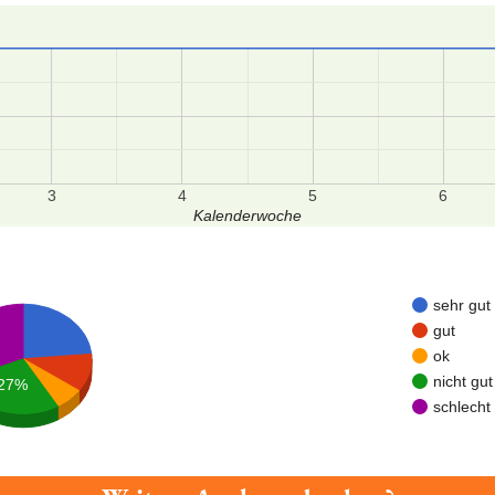
3
4
5
6
Kalenderwoche
sehr gut
gut
ok
nicht gut
27%
schlecht