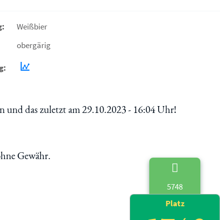
g:
Weißbier
obergärig
g:
 und das zuletzt am 29.10.2023 - 16:04 Uhr!
 ohne Gewähr.
5748
Platz