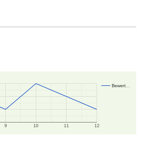
Bewert…
9
10
11
12