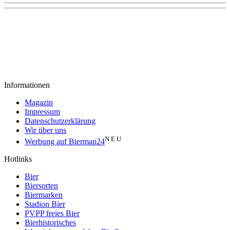
Informationen
Magazin
Impressum
Datenschutzerklärung
Wir über uns
N E U
Werbung auf Biermap24
Hotlinks
Bier
Biersorten
Biermarken
Stadion Bier
PVPP freies Bier
Bierhistorisches