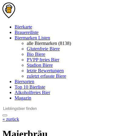
Bierkarte
Brauereiliste
Biermarken Listen
alle Biermarken (8138)
Glutenfreie Biere
Bio Biere
PVPP freies Bier
Stadion Biere
letzte Bewertungen
zuletzt erfasste Biere
Biersorten
Top 10 Bierliste
Alkoholfreies Bier
Magazin
« zurück
Maierbräu