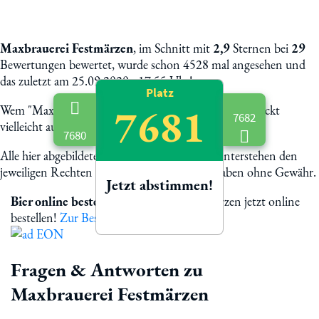
Maxbrauerei Festmärzen
, im Schnitt mit
2,9
Sternen bei
29
Bewertungen bewertet, wurde schon 4528 mal angesehen und
das zuletzt am 25.09.2020 - 17:55 Uhr!
Platz
7681
Wem "Maxbrauerei Festmärzen" schmeckt, dem schmeckt
7682
vielleicht auch:
7680
Alle hier abgebildete Biermarken und Logos unterstehen den
jeweiligen Rechten der Eigentümer. Alle Angaben ohne Gewähr.
Jetzt abstimmen!
Bier online bestellen
Maxbrauerei Festmärzen jetzt online
bestellen!
Zur Bestellung
Fragen & Antworten zu
Maxbrauerei Festmärzen