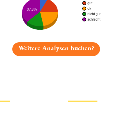
gut
ok
37.3%
nicht gut
schlecht
Weitere Analysen buchen?
gelesen: Medardus Aroma-pils Platz 6213 » Test 2026 |
tionen
Hotlinks
Bier
Biersorten