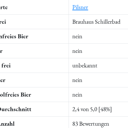
rte
Pilsner
rei
Brauhaus Schillerbad
freies Bier
nein
er
nein
frei
unbekannt
ier
nein
lfreies Bier
nein
Durchschnitt
2,4 von 5,0 [48%]
Anzahl
83 Bewertungen