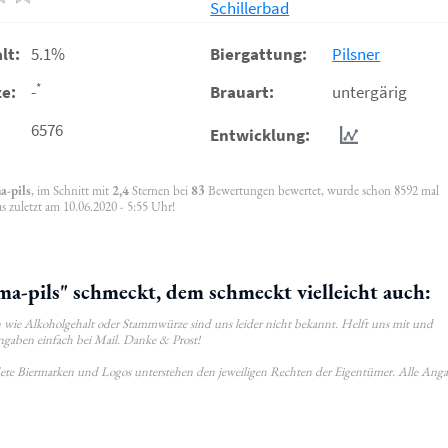
Schillerbad
lt:
5.1%
Biergattung:
Pilsner
*
e:
-
Brauart:
untergärig
6576
Entwicklung:
a-pils
, im Schnitt mit
2,4
Sternen bei
83
Bewertungen bewertet, wurde schon 8592 mal
 zuletzt am 10.06.2020 - 5:55 Uhr!
pils" schmeckt, dem schmeckt vielleicht auch:
wie Alkoholgehalt oder Stammwürze sind uns leider nicht bekannt. Helft uns mit und
ngaben einfach bei Mail. Danke & Prost!
ldete Biermarken und Logos unterstehen den jeweiligen Rechten der Eigentümer. Alle Ang