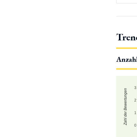
Tren
Anzah
3
Zahl der Bewertungen
2
1
0