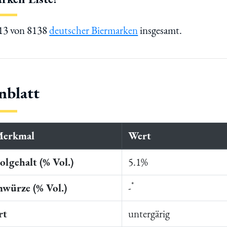
213 von 8138
deutscher Biermarken
insgesamt.
nblatt
Merkmal
Wert
lgehalt (% Vol.)
5.1%
*
würze (% Vol.)
-
rt
untergärig