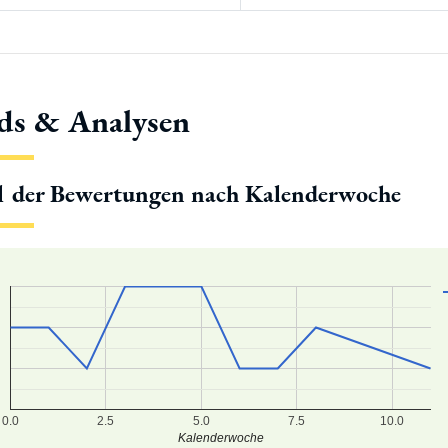
ds & Analysen
l der Bewertungen nach Kalenderwoche
0.0
2.5
5.0
7.5
10.0
Kalenderwoche