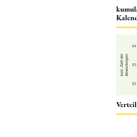
kumula
Kalen
84
kum. Zahl der
Bewertungen
83
82
Vertei