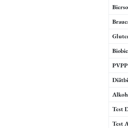
Bierso
Braue
Gluten
Biobi
PVPP 
Diätb
Alkoho
Test 
Test 