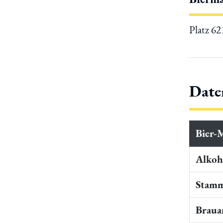
Platz 6
Date
Bier-
Alkoho
Stamm
Braua