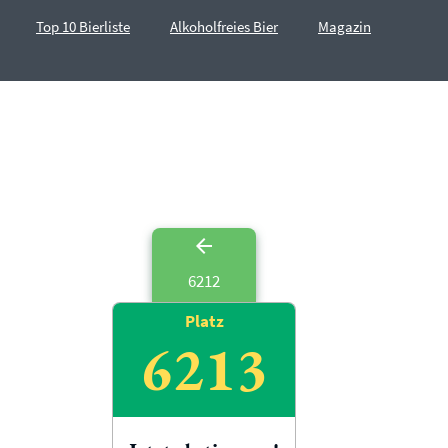
Top 10 Bierliste
Alkoholfreies Bier
Magazin
6212
Platz
6213