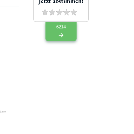
Jetzt abstimmen!
6214
aben