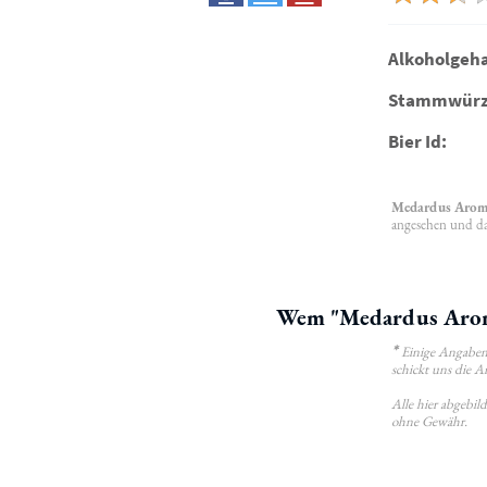
Alkoholgeha
Stammwürz
Bier Id:
Medardus Arom
angesehen und das
Wem "Medardus Aroma-
*
Einige Angaben 
schickt uns die A
Alle hier abgebi
ohne Gewähr.