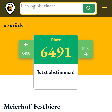
Magazin
« zurück
Platz
6491
6492
6490
Jetzt abstimmen!
Meierhof Festbiere