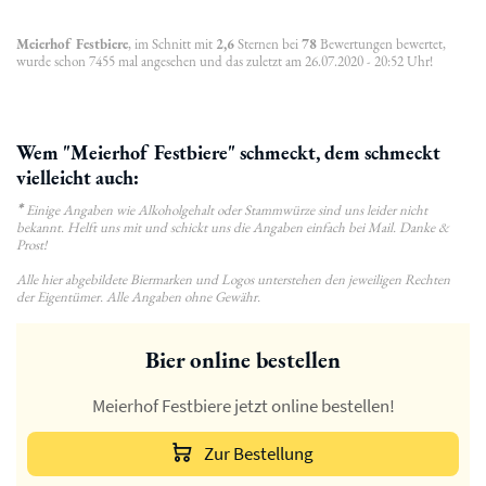
Meierhof Festbiere
, im Schnitt mit
2,6
Sternen bei
78
Bewertungen bewertet,
wurde schon 7455 mal angesehen und das zuletzt am 26.07.2020 - 20:52 Uhr!
Wem "Meierhof Festbiere" schmeckt, dem schmeckt
vielleicht auch:
*
Einige Angaben wie Alkoholgehalt oder Stammwürze sind uns leider nicht
bekannt. Helft uns mit und schickt uns die Angaben einfach bei Mail. Danke &
Prost!
Alle hier abgebildete Biermarken und Logos unterstehen den jeweiligen Rechten
der Eigentümer. Alle Angaben ohne Gewähr.
Bier online bestellen
Meierhof Festbiere jetzt online bestellen!
Zur Bestellung