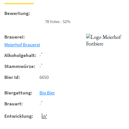
Bewertung:
78 Votes - 52%
Brauerei:
Meierhof Brauerei
*
Alkoholgehalt:
-
*
Stammwürze:
-
Bier Id:
6650
Biergattung:
Bio Bier
*
Brauart:
-
Entwicklung: