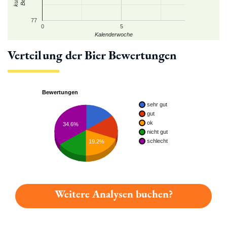
77
0
5
Kalenderwoche
Verteilung der Bier Bewertungen
Bewertungen
sehr gut
gut
ok
34.6%
nicht gut
schlecht
19.2%
Weitere Analysen buchen?
Du hast gelesen: Meierhof Festbiere Platz 6491 » Test 2026 |