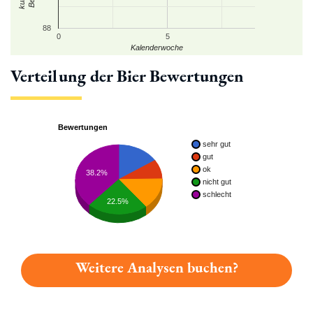
88
0
5
Kalenderwoche
Verteilung der Bier Bewertungen
Bewertungen
sehr gut
gut
ok
38.2%
nicht gut
schlecht
22.5%
Weitere Analysen buchen?
Du hast gelesen: Meyringer Festbier Platz 5804 » Test 2026 |