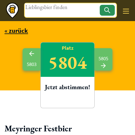
Magazin
« zurück
Platz
5804
5805
5803
Jetzt abstimmen!
Meyringer Festbier