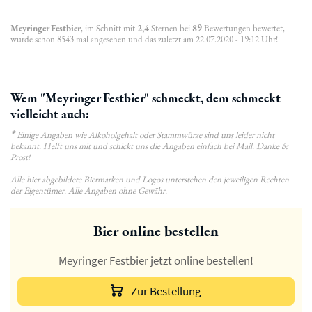
Meyringer Festbier
, im Schnitt mit
2,4
Sternen bei
89
Bewertungen bewertet,
wurde schon 8543 mal angesehen und das zuletzt am 22.07.2020 - 19:12 Uhr!
Wem "Meyringer Festbier" schmeckt, dem schmeckt
vielleicht auch:
*
Einige Angaben wie Alkoholgehalt oder Stammwürze sind uns leider nicht
bekannt. Helft uns mit und schickt uns die Angaben einfach bei Mail. Danke &
Prost!
Alle hier abgebildete Biermarken und Logos unterstehen den jeweiligen Rechten
der Eigentümer. Alle Angaben ohne Gewähr.
Bier online bestellen
Meyringer Festbier jetzt online bestellen!
Zur Bestellung