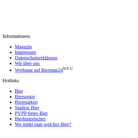
Informationen
Magazin
Impressum
Datenschutzerklärung
Wir über uns
N E U
Werbung auf Biermap24
Hotlinks
Bier
Biersorten
Biermarken
Stadion Bier
PVPP freies Bier
Bierhistorisches
Wo trinkt man welches Bier?