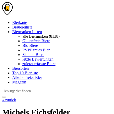
Bierkarte
Brauereiliste
Biermarken Listen
alle Biermarken (8138)
Glutenfreie Biere
Bio Biere
PVPP freies Bier
Stadion Biere
letzte Bewertungen
zuletzt erfasste Biere
Biersorten
Top 10 Bierliste
Alkoholfreies Bier
Magazin
« zurück
Michels Eichsfelder