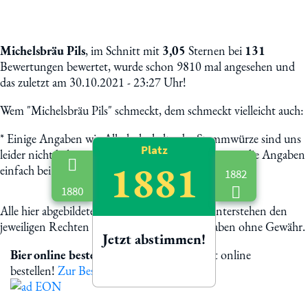
Michelsbräu Pils
, im Schnitt mit
3,05
Sternen bei
131
Bewertungen bewertet, wurde schon 9810 mal angesehen und
das zuletzt am 30.10.2021 - 23:27 Uhr!
Wem "Michelsbräu Pils" schmeckt, dem schmeckt vielleicht auch:
*
Einige Angaben wie Alkoholgehalt oder Stammwürze sind uns
Platz
leider nicht bekannt. Helft uns mit und schickt uns die Angaben
1881
einfach bei Mail. Danke & Prost!
1882
1880
Alle hier abgebildete Biermarken und Logos unterstehen den
jeweiligen Rechten der Eigentümer. Alle Angaben ohne Gewähr.
Jetzt abstimmen!
Bier online bestellen
Michelsbräu Pils jetzt online
bestellen!
Zur Bestellung