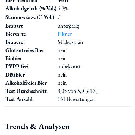
Bier-Merkmal
Wert
Alkoholgehalt (% Vol.)
4.9%
*
Stammwürze (% Vol.)
-
Brauart
untergärig
Biersorte
Pilsner
Brauerei
Michelsbräu
Glutenfreies Bier
nein
Biobier
nein
PVPP frei
unbekannt
Diätbier
nein
Alkoholfreies Bier
nein
Test Durchschnitt
3,05 von 5,0 [61%]
Test Anzahl
131 Bewertungen
Trends & Analysen