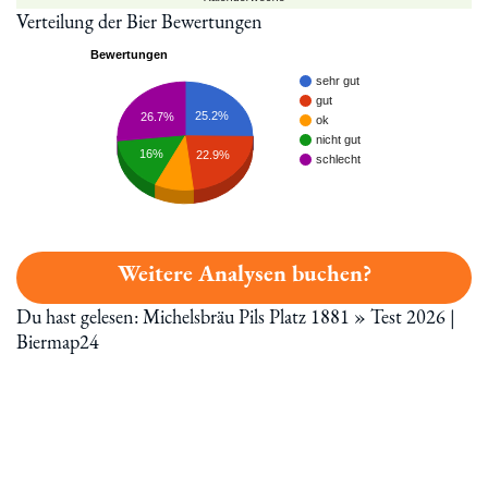
Verteilung der Bier Bewertungen
Bewertungen
sehr gut
gut
25.2%
26.7%
ok
nicht gut
16%
22.9%
schlecht
Weitere Analysen buchen?
Du hast gelesen: Michelsbräu Pils Platz 1881 » Test 2026 |
Biermap24