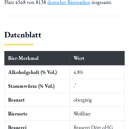
Platz 4568 von 8138
deutscher Biermarken
insgesamt.
Datenblatt
Bier-Merkmal
Wert
Alkoholgehalt (% Vol.)
4.8%
*
Stammwürze (% Vol.)
-
Brauart
obergärig
Biersorte
Weißbier
Brauerei
Brauerei Dörr oHG