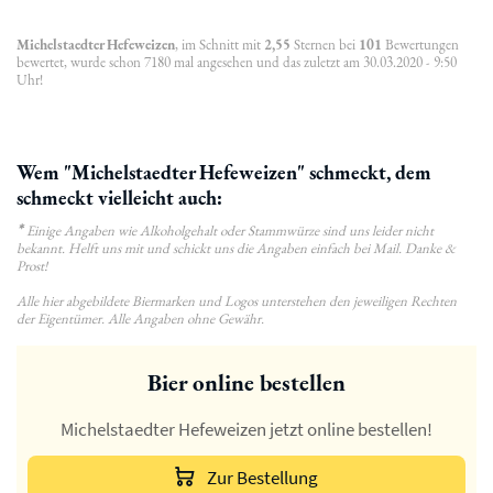
Michelstaedter Hefeweizen
, im Schnitt mit
2,55
Sternen bei
101
Bewertungen
bewertet, wurde schon 7180 mal angesehen und das zuletzt am 30.03.2020 - 9:50
Uhr!
Wem "Michelstaedter Hefeweizen" schmeckt, dem
schmeckt vielleicht auch:
*
Einige Angaben wie Alkoholgehalt oder Stammwürze sind uns leider nicht
bekannt. Helft uns mit und schickt uns die Angaben einfach bei Mail. Danke &
Prost!
Alle hier abgebildete Biermarken und Logos unterstehen den jeweiligen Rechten
der Eigentümer. Alle Angaben ohne Gewähr.
Bier online bestellen
Michelstaedter Hefeweizen jetzt online bestellen!
Zur Bestellung