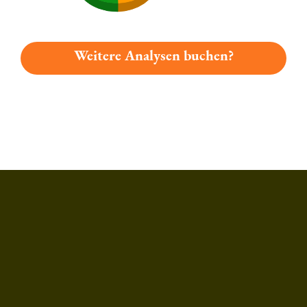
Weitere Analysen buchen?
Du hast gelesen: Michelstaedter Hefeweizen Platz 4568 » Test