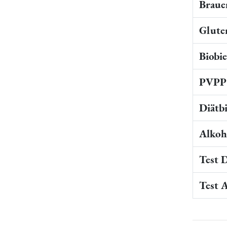
Braue
Gluten
Biobi
PVPP 
Diätb
Alkoho
Test 
Test 