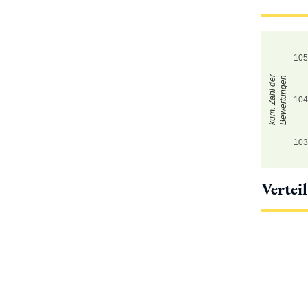
10
kum. Zahl der
Bewertungen
10
10
Vertei