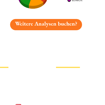
schlecht
Weitere Analysen buchen?
gelesen: Mitwitzer Franken Bräu Premium Pilsener » Pl
tionen
Hotlinks
Bier
Biersorten
erklärung
Biermarken
s
Stadion Bier