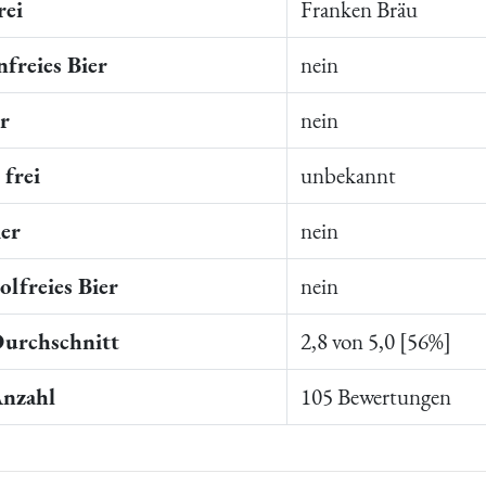
rei
Franken Bräu
freies Bier
nein
er
nein
frei
unbekannt
ier
nein
lfreies Bier
nein
Durchschnitt
2,8 von 5,0 [56%]
Anzahl
105 Bewertungen