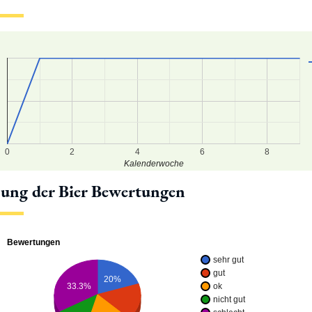
5
4
3
0
2
4
6
8
Kalenderwoche
lung der Bier Bewertungen
Bewertungen
sehr gut
gut
20%
ok
33.3%
nicht gut