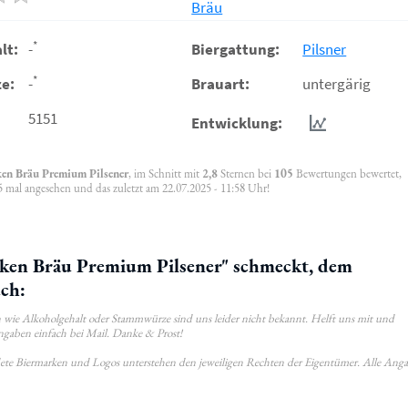
Bräu
*
lt:
-
Biergattung:
Pilsner
*
e:
-
Brauart:
untergärig
5151
Entwicklung:
ken Bräu Premium Pilsener
, im Schnitt mit
2,8
Sternen bei
105
Bewertungen bewertet,
 mal angesehen und das zuletzt am 22.07.2025 - 11:58 Uhr!
ken Bräu Premium Pilsener" schmeckt, dem
uch:
wie Alkoholgehalt oder Stammwürze sind uns leider nicht bekannt. Helft uns mit und
ngaben einfach bei Mail. Danke & Prost!
ldete Biermarken und Logos unterstehen den jeweiligen Rechten der Eigentümer. Alle Ang