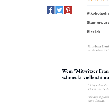
Alkoholgeha
Stammwürz
Bier Id:
Mitwitzer Fran
wurde schon 7505
Wem "Mitwitzer Fran
schmeckt vielleicht a
*
Einige Angaben 
schickt uns die A
Alle hier abgebi
ohne Gewähr.