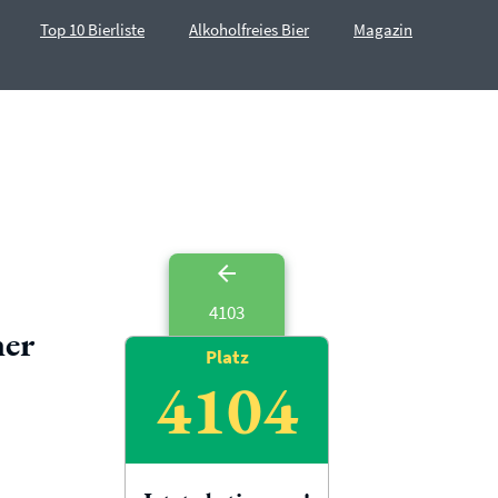
Top 10 Bierliste
Alkoholfreies Bier
Magazin
4103
ner
Platz
4104