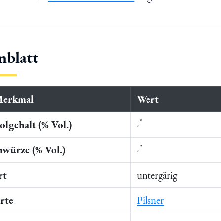
nblatt
Merkmal
Wert
*
lgehalt (% Vol.)
-
*
würze (% Vol.)
-
rt
untergärig
rte
Pilsner