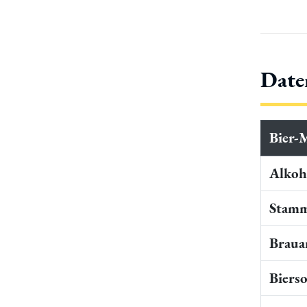
Date
Bier-
Alkoho
Stamm
Braua
Bierso