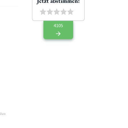
Jetzt abstimmen!
4105
aben