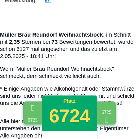
Entwicklung:
Müller Bräu Reundorf Weihnachtsbock
, im Schnitt
mit
2,35
Sternen bei
73
Bewertungen bewertet, wurde
schon 6127 mal angesehen und das zuletzt am
2.05.2025 - 18:41 Uhr!
Wem "Müller Bräu Reundorf Weihnachtsbock"
schmeckt, dem schmeckt vielleicht auch:
*
Einige Angaben wie Alkoholgehalt oder Stammwürze
sind uns leider nicht bekannt. Helft uns mit und schickt
Platz
uns die Angaben einfach bei Mail. Danke & Prost!
6724
6725
6723
Alle hier abgebildete Biermarken und Logos
unterstehen den jeweiligen Rechten der Eigentümer.
Alle Angaben ohne Gewähr.