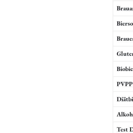
Braua
Bierso
Braue
Gluten
Biobi
PVPP 
Diätb
Alkoho
Test 