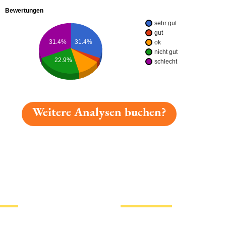
Bewertungen
sehr gut
gut
31.4%
31.4%
ok
nicht gut
22.9%
schlecht
Weitere Analysen buchen?
gelesen: Nerchauer Rauchzart Platz 7557 » Test 2026 |
tionen
Hotlinks
Bier