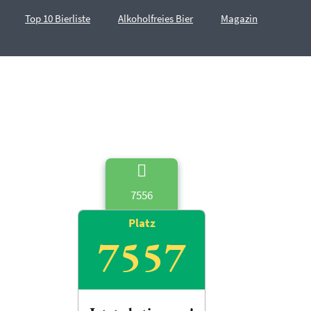
Top 10 Bierliste
Alkoholfreies Bier
Magazin
7556
Platz
7557