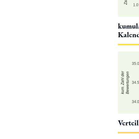
1.0
kumula
Kalen
35.
kum. Zahl der
Bewertungen
34.
34.
Vertei