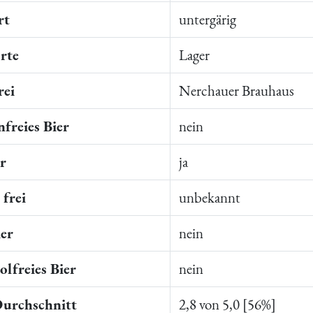
rt
untergärig
rte
Lager
rei
Nerchauer Brauhaus
freies Bier
nein
er
ja
frei
unbekannt
ier
nein
lfreies Bier
nein
Durchschnitt
2,8 von 5,0 [56%]