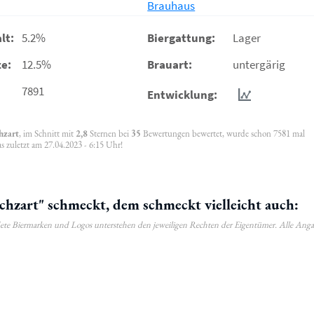
Brauhaus
lt:
5.2%
Biergattung:
Lager
e:
12.5%
Brauart:
untergärig
7891
Entwicklung:
hzart
, im Schnitt mit
2,8
Sternen bei
35
Bewertungen bewertet, wurde schon 7581 mal
 zuletzt am 27.04.2023 - 6:15 Uhr!
zart" schmeckt, dem schmeckt vielleicht auch:
ldete Biermarken und Logos unterstehen den jeweiligen Rechten der Eigentümer. Alle Ang