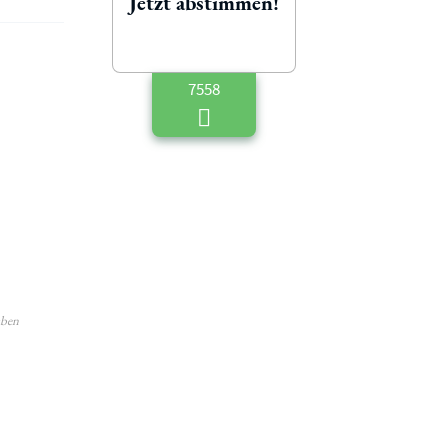
Jetzt abstimmen!
7558
aben