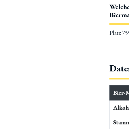
Welche
Bierma
Platz 7
Date
Bier-
Alkoho
Stamm