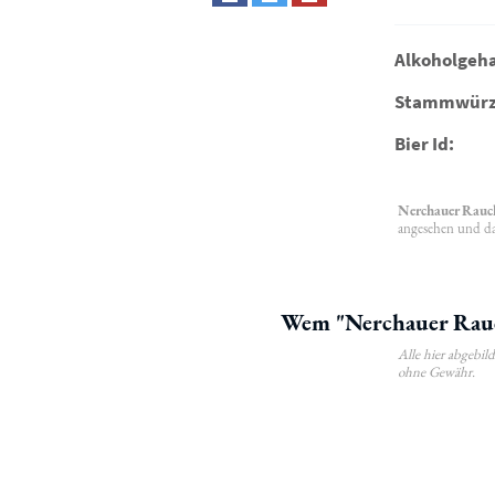
Alkoholgeha
Stammwürz
Bier Id:
Nerchauer Rauc
angesehen und das
Wem "Nerchauer Rauch
Alle hier abgebi
ohne Gewähr.