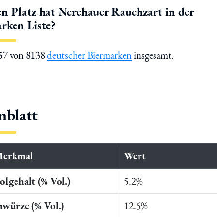
n Platz hat Nerchauer Rauchzart in der
rken Liste?
557 von 8138
deutscher Biermarken
insgesamt.
nblatt
Merkmal
Wert
lgehalt (% Vol.)
5.2%
würze (% Vol.)
12.5%