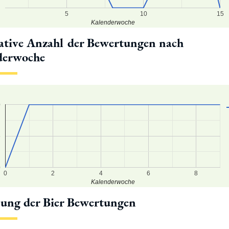
5
10
15
Kalenderwoche
tive Anzahl der Bewertungen nach
derwoche
0
5
0
0
2
4
6
8
Kalenderwoche
lung der Bier Bewertungen