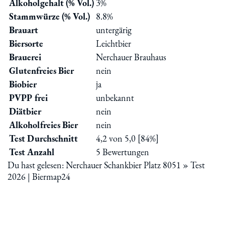
Alkoholgehalt (% Vol.)
3%
Stammwürze (% Vol.)
8.8%
Brauart
untergärig
Biersorte
Leichtbier
Brauerei
Nerchauer Brauhaus
Glutenfreies Bier
nein
Biobier
ja
PVPP frei
unbekannt
Diätbier
nein
Alkoholfreies Bier
nein
Test Durchschnitt
4,2 von 5,0 [84%]
Test Anzahl
5 Bewertungen
Du hast gelesen: Nerchauer Schankbier Platz 8051 » Test
2026 | Biermap24