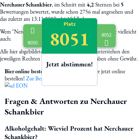
Nerchauer Schankbier
, im Schnitt mit
4,2
Sternen bei
5
Bewertungen bewertet, wurde schon 2756 mal angesehen und
das zuletzt am 13.11.2023 - 16:10 Uhr!
Platz
8051
Wem "Nerchauer Schankbier" schmeckt, dem schmeckt vielleicht
8052
auch:
8050
Alle hier abgebildete Biermarken und Logos unterstehen den
jeweiligen Rechten der Eigentümer. Alle Angaben ohne Gewähr.
Jetzt abstimmen!
Bier online bestellen
Nerchauer Schankbier jetzt online
bestellen!
Zur Bestellung
Fragen & Antworten zu Nerchauer
Schankbier
Alkoholgehalt: Wieviel Prozent hat Nerchauer
Schankbier?