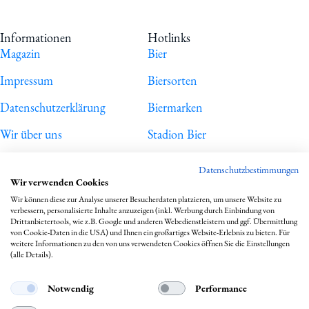
Informationen
Hotlinks
Magazin
Bier
Impressum
Biersorten
Datenschutzerklärung
Biermarken
Wir über uns
Stadion Bier
PVPP freies Bier
Werbung auf Biermap24
N E U
Datenschutzbestimmungen
Wir verwenden Cookies
Bierhistorisches
Wir können diese zur Analyse unserer Besucherdaten platzieren, um unsere Website zu
verbessern, personalisierte Inhalte anzuzeigen (inkl. Werbung durch Einbindung von
Wo trinkt man welches Bier?
Drittanbietertools, wie z.B. Google und anderen Webedienstleistern und ggf. Übermittlung
von Cookie-Daten in die USA) und Ihnen ein großartiges Website-Erlebnis zu bieten. Für
Hinweise
weitere Informationen zu den von uns verwendeten Cookies öffnen Sie die Einstellungen
(alle Details).
Notwendig
Performance