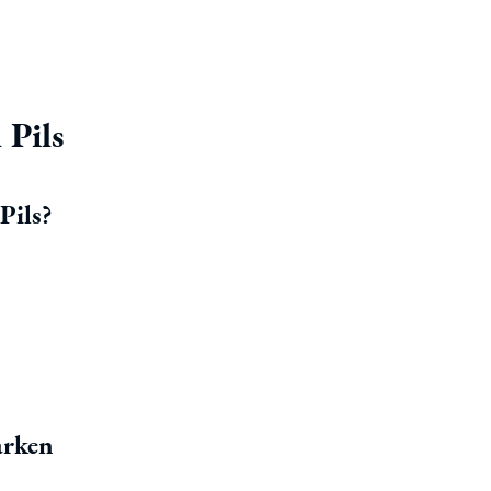
 Pils
Pils?
arken