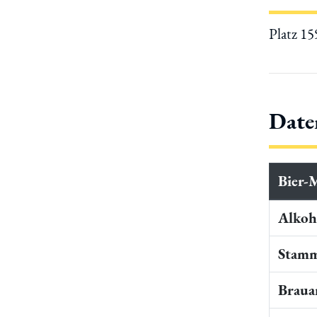
Platz 1
Date
Bier-
Alkoho
Stamm
Braua