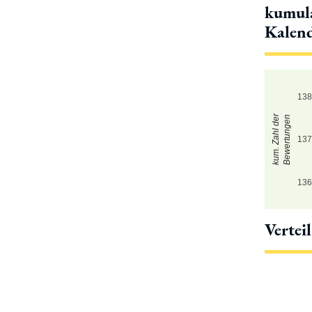
kumula
Kalen
13
kum. Zahl der
Bewertungen
13
13
Vertei