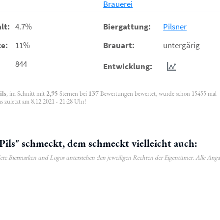
Brauerei
lt:
4.7%
Biergattung:
Pilsner
e:
11%
Brauart:
untergärig
844
Entwicklung:
ils
, im Schnitt mit
2,95
Sternen bei
137
Bewertungen bewertet, wurde schon 15455 mal
 zuletzt am 8.12.2021 - 21:28 Uhr!
ils" schmeckt, dem schmeckt vielleicht auch:
ldete Biermarken und Logos unterstehen den jeweiligen Rechten der Eigentümer. Alle Ang