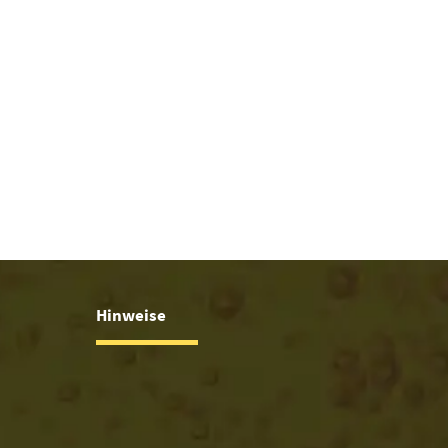
ermap24
Hinweise