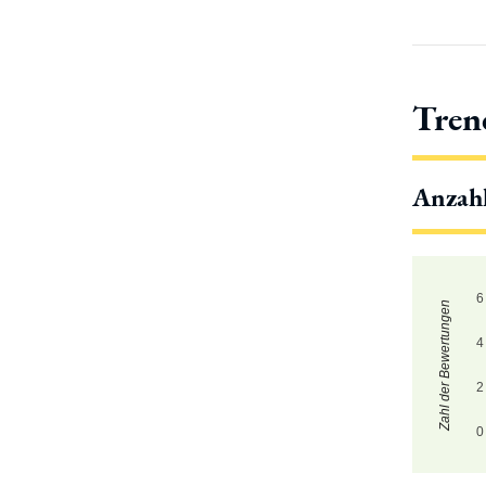
Tren
Anzah
6
Zahl der Bewertungen
4
2
0