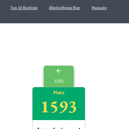
Top 10 Bierliste
Alkoholfreies Bier
Magazin
1592
Platz
1593