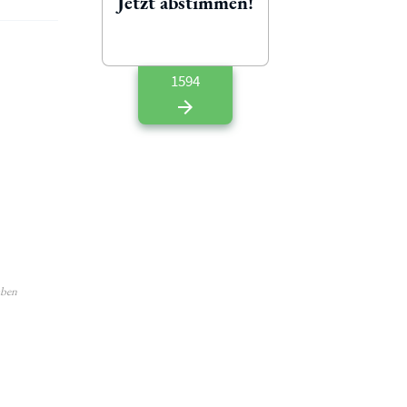
Jetzt abstimmen!
1594
aben