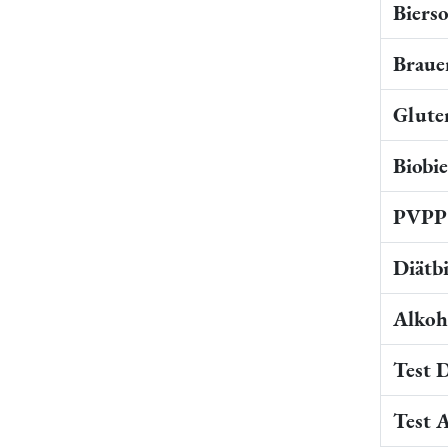
Bierso
Braue
Gluten
Biobi
PVPP 
Diätb
Alkoho
Test 
Test 