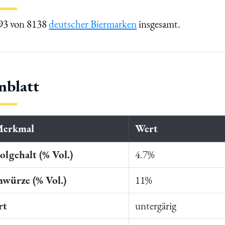
593 von 8138
deutscher Biermarken
insgesamt.
nblatt
Merkmal
Wert
lgehalt (% Vol.)
4.7%
würze (% Vol.)
11%
rt
untergärig