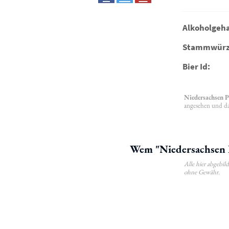
Alkoholgeha
Stammwürz
Bier Id:
Niedersachsen P
angesehen und das
Wem "Niedersachsen P
Alle hier abgebi
ohne Gewähr.