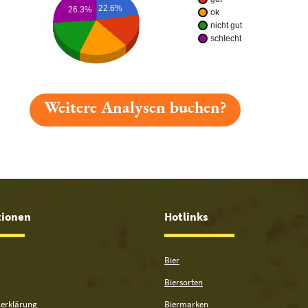
22.6%
26.3%
ok
nicht gut
schlecht
Weitere Analysen buchen?
gelesen: Niedersachsen Pils Platz 1593 » Test 2026 | Bi
tionen
Hotlinks
Bier
Biersorten
erklärung
Biermarken