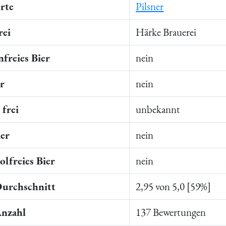
rte
Pilsner
rei
Härke Brauerei
freies Bier
nein
er
nein
frei
unbekannt
ier
nein
lfreies Bier
nein
Durchschnitt
2,95 von 5,0 [59%]
Anzahl
137 Bewertungen