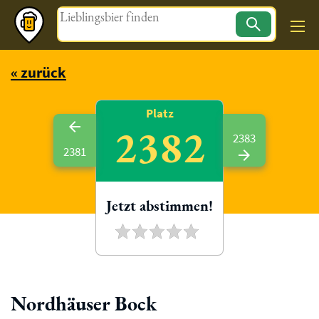
Magazin
« zurück
Platz
2382
2383
2381
Jetzt abstimmen!
Nordhäuser Bock