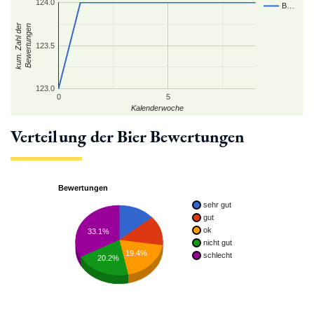
124.0
B…
kum. Zahl der
Bewertungen
123.5
123.0
0
5
Kalenderwoche
Verteilung der Bier Bewertungen
Bewertungen
sehr gut
gut
ok
33.1%
nicht gut
19.4%
schlecht
20.2%