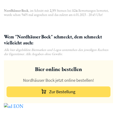
Nordhäuser Bock
, im Schnitt mit
2,55
Sternen bei
124
Bewertungen bewertet,
wurde schon 9405 mal angesehen und das zuletzt am 6.01.2023 - 20:45 Uhr!
Wem "Nordhäuser Bock" schmeckt, dem schmeckt
vielleicht auch:
Alle hier abgebildete Biermarken und Logos unterstehen den jeweiligen Rechten
der Eigentümer. Alle Angaben ohne Gewähr.
Bier online bestellen
Nordhäuser Bock jetzt online bestellen!
Zur Bestellung