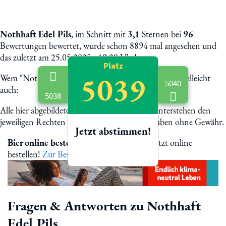
Nothhaft Edel Pils
, im Schnitt mit
3,1
Sternen bei
96
Bewertungen bewertet, wurde schon 8894 mal angesehen und
das zuletzt am 25.05.2025 - 19:28 Uhr!
Platz
5039
Wem "Nothhaft Edel Pils" schmeckt, dem schmeckt vielleicht
5040
auch:
5038
Alle hier abgebildete Biermarken und Logos unterstehen den
jeweiligen Rechten der Eigentümer. Alle Angaben ohne Gewähr.
Jetzt abstimmen!
Bier online bestellen
Nothhaft Edel Pils jetzt online
bestellen!
Zur Bestellung
Fragen & Antworten zu Nothhaft
Edel Pils