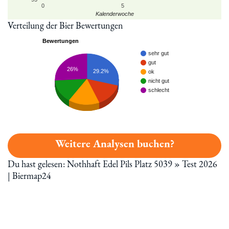
0
5
Kalenderwoche
Verteilung der Bier Bewertungen
Bewertungen
sehr gut
gut
26%
29.2%
ok
nicht gut
schlecht
Weitere Analysen buchen?
Du hast gelesen: Nothhaft Edel Pils Platz 5039 » Test 2026
| Biermap24