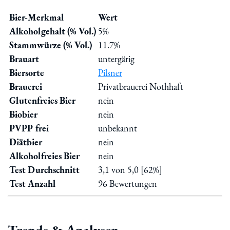
Bier-Merkmal
Wert
Alkoholgehalt (% Vol.)
5%
Stammwürze (% Vol.)
11.7%
Brauart
untergärig
Biersorte
Pilsner
Brauerei
Privatbrauerei Nothhaft
Glutenfreies Bier
nein
Biobier
nein
PVPP frei
unbekannt
Diätbier
nein
Alkoholfreies Bier
nein
Test Durchschnitt
3,1 von 5,0 [62%]
Test Anzahl
96 Bewertungen
Trends & Analysen