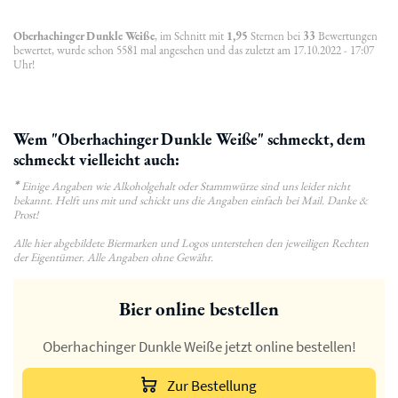
Oberhachinger Dunkle Weiße
, im Schnitt mit
1,95
Sternen bei
33
Bewertungen
bewertet, wurde schon 5581 mal angesehen und das zuletzt am 17.10.2022 - 17:07
Uhr!
Wem "Oberhachinger Dunkle Weiße" schmeckt, dem
schmeckt vielleicht auch:
*
Einige Angaben wie Alkoholgehalt oder Stammwürze sind uns leider nicht
bekannt. Helft uns mit und schickt uns die Angaben einfach bei Mail. Danke &
Prost!
Alle hier abgebildete Biermarken und Logos unterstehen den jeweiligen Rechten
der Eigentümer. Alle Angaben ohne Gewähr.
Bier online bestellen
Oberhachinger Dunkle Weiße jetzt online bestellen!
Zur Bestellung