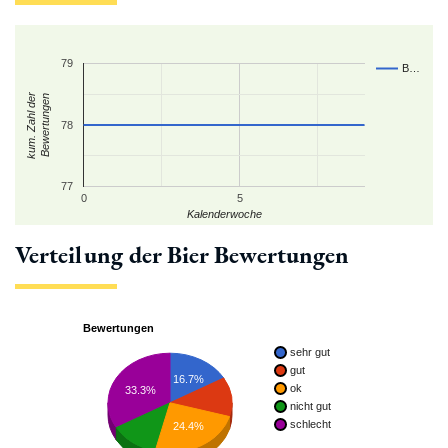
79
B…
kum. Zahl der
Bewertungen
78
77
0
5
Kalenderwoche
Verteilung der Bier Bewertungen
Bewertungen
sehr gut
gut
16.7%
ok
33.3%
nicht gut
schlecht
24.4%