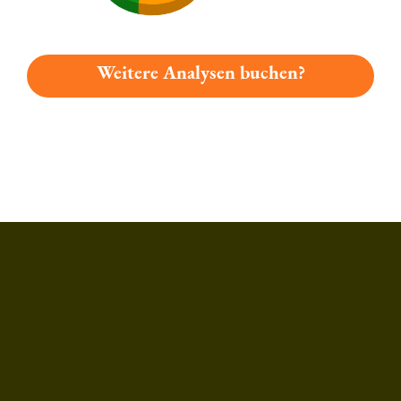
Weitere Analysen buchen?
Du hast gelesen: Palmbräu Lemon & Bier Platz 6483 » Test 2