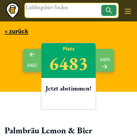
Magazin
« zurück
Platz
6483
6484
6482
Jetzt abstimmen!
Palmbräu Lemon & Bier