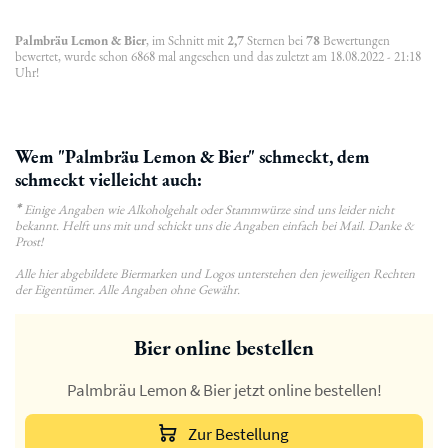
Palmbräu Lemon & Bier
, im Schnitt mit
2,7
Sternen bei
78
Bewertungen
bewertet, wurde schon 6868 mal angesehen und das zuletzt am 18.08.2022 - 21:18
Uhr!
Wem "Palmbräu Lemon & Bier" schmeckt, dem
schmeckt vielleicht auch:
*
Einige Angaben wie Alkoholgehalt oder Stammwürze sind uns leider nicht
bekannt. Helft uns mit und schickt uns die Angaben einfach bei Mail. Danke &
Prost!
Alle hier abgebildete Biermarken und Logos unterstehen den jeweiligen Rechten
der Eigentümer. Alle Angaben ohne Gewähr.
Bier online bestellen
Palmbräu Lemon & Bier jetzt online bestellen!
Zur Bestellung