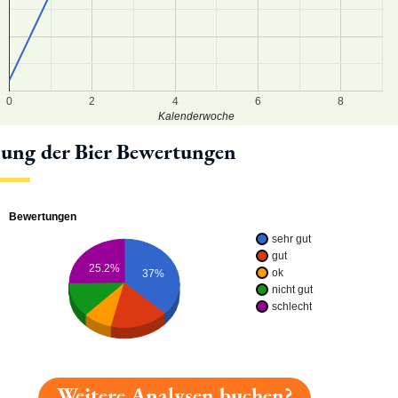
5
0
0
2
4
6
8
Kalenderwoche
lung der Bier Bewertungen
Bewertungen
sehr gut
gut
25.2%
ok
37%
nicht gut
schlecht
Weitere Analysen buchen?