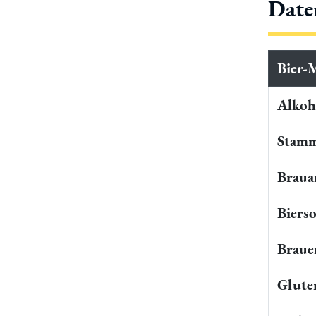
Date
Bier-
Alkoho
Stamm
Braua
Bierso
Braue
Gluten