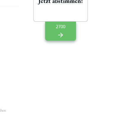
Jetzt abstimmen!
2700
aben