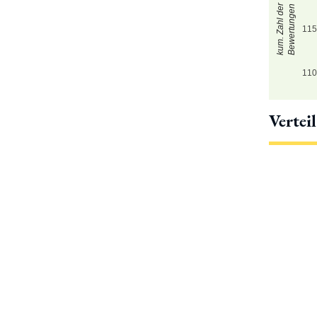
kum. Zahl der
Bewertungen
11
11
Vertei