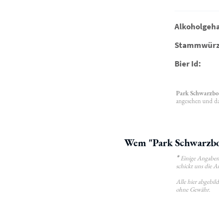
Alkoholgeha
Stammwürz
Bier Id:
Park Schwarzbo
angesehen und da
Wem "Park Schwarzboc
*
Einige Angaben 
schickt uns die A
Alle hier abgebi
ohne Gewähr.