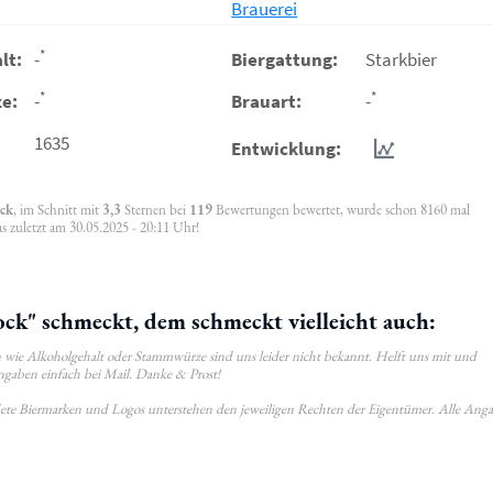
Brauerei
*
lt:
-
Biergattung:
Starkbier
*
*
e:
-
Brauart:
-
1635
Entwicklung:
ck
, im Schnitt mit
3,3
Sternen bei
119
Bewertungen bewertet, wurde schon 8160 mal
s zuletzt am 30.05.2025 - 20:11 Uhr!
k" schmeckt, dem schmeckt vielleicht auch:
wie Alkoholgehalt oder Stammwürze sind uns leider nicht bekannt. Helft uns mit und
ngaben einfach bei Mail. Danke & Prost!
ldete Biermarken und Logos unterstehen den jeweiligen Rechten der Eigentümer. Alle Ang