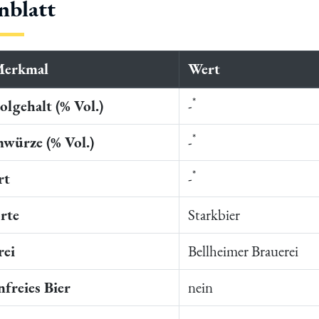
nblatt
Merkmal
Wert
*
lgehalt (% Vol.)
-
*
würze (% Vol.)
-
*
rt
-
rte
Starkbier
rei
Bellheimer Brauerei
freies Bier
nein