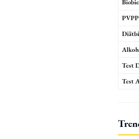
Biobi
PVPP 
Diätb
Alkoho
Test 
Test 
Tren