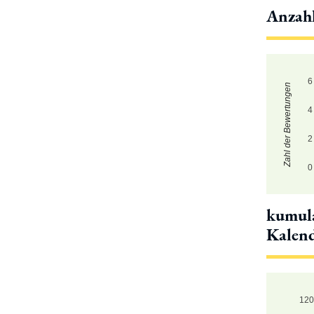
Anzah
6
Zahl der Bewertungen
4
2
0
kumula
Kalen
12