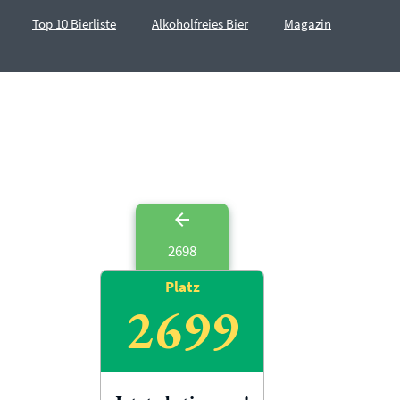
Top 10 Bierliste
Alkoholfreies Bier
Magazin
2698
Platz
2699