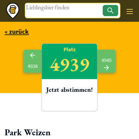
Magazin
« zurück
Platz
4939
4940
4938
Jetzt abstimmen!
Park Weizen