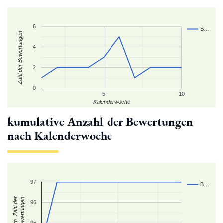
6
B…
Zahl der Bewertungen
4
2
0
5
10
Kalenderwoche
kumulative Anzahl der Bewertungen
nach Kalenderwoche
97
B…
kum. Zahl der
Bewertungen
96
95