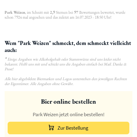
Park Weizen
, im Schnitt mit
2,9
Sternen bei
97
Bewertungen bewertet, wurde
schon 7924 mal angesehen und das zuletzt am 16.07.2023 - 18:50 Uhr!
Wem "Park Weizen" schmeckt, dem schmeckt vielleicht
auch:
*
Einige Angaben wie Alkoholgehalt oder Stammwürze sind uns leider nicht
bekannt. Helft uns mit und schickt uns die Angaben einfach bei Mail. Danke &
Prost!
Alle hier abgebildete Biermarken und Logos unterstehen den jeweiligen Rechten
der Eigentümer. Alle Angaben ohne Gewähr.
Bier online bestellen
Park Weizen jetzt online bestellen!
Zur Bestellung