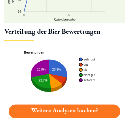
94
0
5
Kalenderwoche
Verteilung der Bier Bewertungen
Bewertungen
sehr gut
gut
28.9%
28.9%
ok
nicht gut
schlecht
22.7%
Weitere Analysen buchen?
Du hast gelesen: Park Weizen Platz 4939 » Test 2026 | Bierma