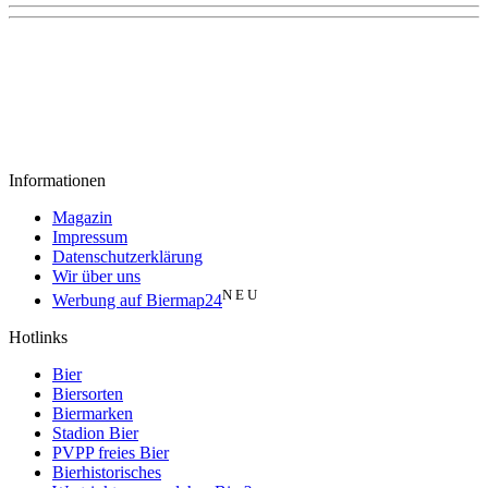
Informationen
Magazin
Impressum
Datenschutzerklärung
Wir über uns
N E U
Werbung auf Biermap24
Hotlinks
Bier
Biersorten
Biermarken
Stadion Bier
PVPP freies Bier
Bierhistorisches