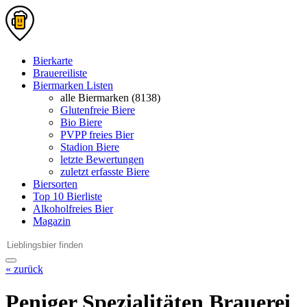
Bierkarte
Brauereiliste
Biermarken Listen
alle Biermarken (8138)
Glutenfreie Biere
Bio Biere
PVPP freies Bier
Stadion Biere
letzte Bewertungen
zuletzt erfasste Biere
Biersorten
Top 10 Bierliste
Alkoholfreies Bier
Magazin
« zurück
Peniger Spezialitäten Brauerei