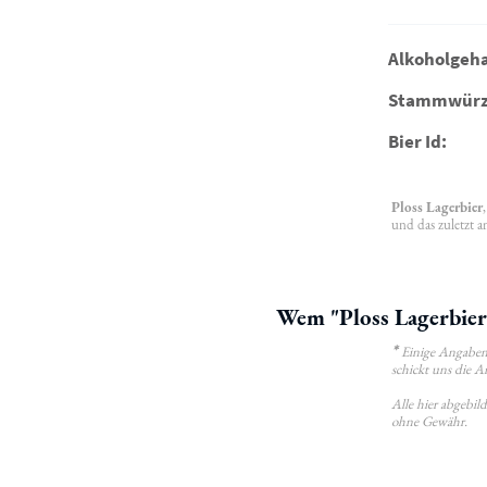
Alkoholgeha
Stammwürz
Bier Id:
Ploss Lagerbier
und das zuletzt a
Wem "Ploss Lagerbier"
*
Einige Angaben 
schickt uns die A
Alle hier abgebi
ohne Gewähr.