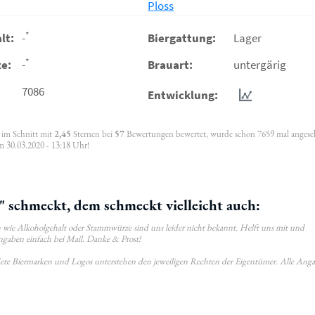
Ploss
*
lt:
-
Biergattung:
Lager
*
e:
-
Brauart:
untergärig
7086
Entwicklung:
, im Schnitt mit
2,45
Sternen bei
57
Bewertungen bewertet, wurde schon 7659 mal anges
m 30.03.2020 - 13:18 Uhr!
 schmeckt, dem schmeckt vielleicht auch:
wie Alkoholgehalt oder Stammwürze sind uns leider nicht bekannt. Helft uns mit und
ngaben einfach bei Mail. Danke & Prost!
ldete Biermarken und Logos unterstehen den jeweiligen Rechten der Eigentümer. Alle Ang