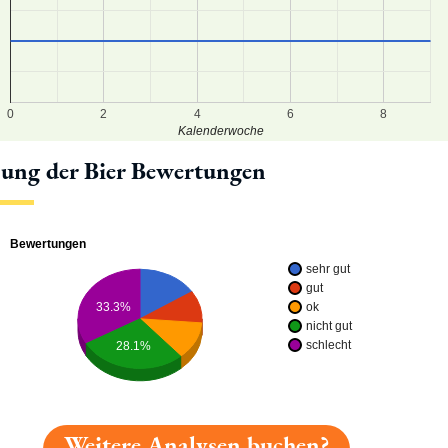
0
2
4
6
8
Kalenderwoche
lung der Bier Bewertungen
Bewertungen
sehr gut
gut
ok
33.3%
nicht gut
schlecht
28.1%
Weitere Analysen buchen?