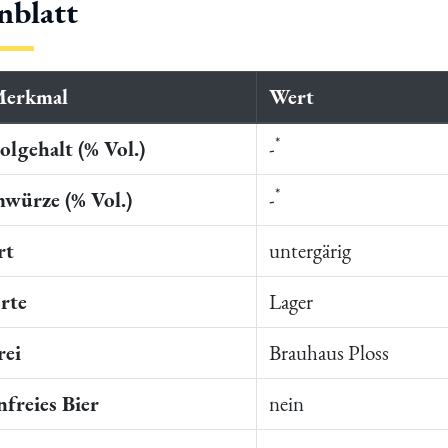
nblatt
Merkmal
Wert
*
lgehalt (% Vol.)
-
*
würze (% Vol.)
-
rt
untergärig
rte
Lager
rei
Brauhaus Ploss
freies Bier
nein