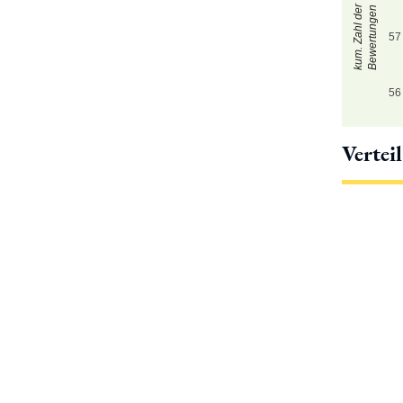
kum. Zahl der
Bewertungen
57
56
Vertei