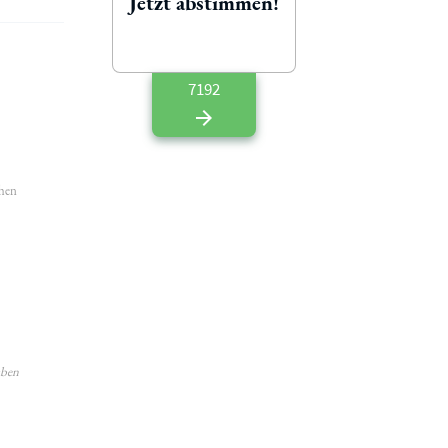
Jetzt abstimmen!
7192
ehen
aben