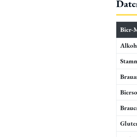
Date
Bier-
Alkoho
Stamm
Braua
Bierso
Braue
Gluten