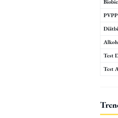
Biobi
PVPP 
Diätb
Alkoho
Test 
Test 
Tren