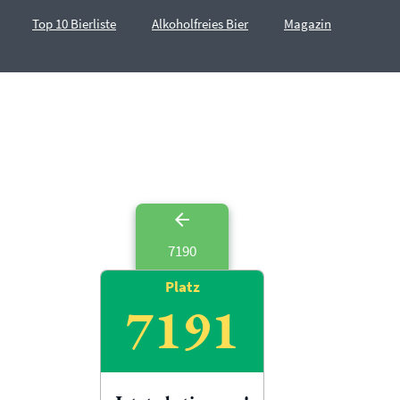
Top 10 Bierliste
Alkoholfreies Bier
Magazin
7190
Platz
7191