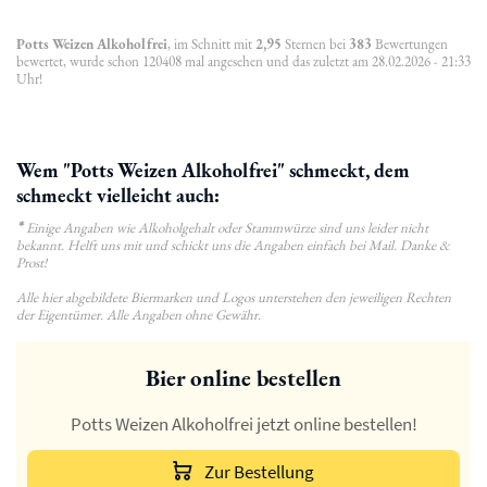
Potts Weizen Alkoholfrei
, im Schnitt mit
2,95
Sternen bei
383
Bewertungen
bewertet, wurde schon 120408 mal angesehen und das zuletzt am 28.02.2026 - 21:33
Uhr!
Wem "Potts Weizen Alkoholfrei" schmeckt, dem
schmeckt vielleicht auch:
*
Einige Angaben wie Alkoholgehalt oder Stammwürze sind uns leider nicht
bekannt. Helft uns mit und schickt uns die Angaben einfach bei Mail. Danke &
Prost!
Alle hier abgebildete Biermarken und Logos unterstehen den jeweiligen Rechten
der Eigentümer. Alle Angaben ohne Gewähr.
Bier online bestellen
Potts Weizen Alkoholfrei jetzt online bestellen!
Zur Bestellung