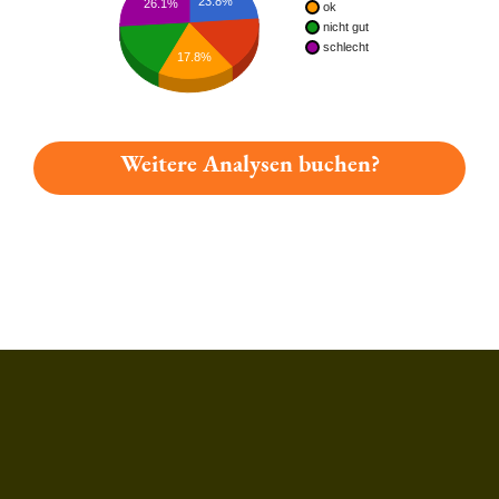
23.8%
26.1%
ok
nicht gut
schlecht
17.8%
Weitere Analysen buchen?
Du hast gelesen: Potts Weizen Alkoholfrei Platz 258 » Test 20