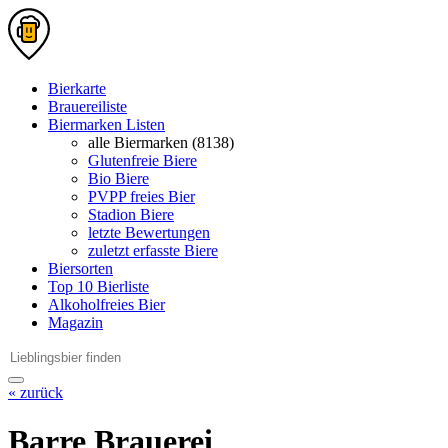
Bierkarte
Brauereiliste
Biermarken Listen
alle Biermarken (8138)
Glutenfreie Biere
Bio Biere
PVPP freies Bier
Stadion Biere
letzte Bewertungen
zuletzt erfasste Biere
Biersorten
Top 10 Bierliste
Alkoholfreies Bier
Magazin
« zurück
Barre Brauerei