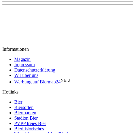
Informationen
Magazin
Impressum
Datenschutzerklärung
Wir über uns
N E U
Werbung auf Biermap24
Hotlinks
Bier
Biersorten
Biermarken
Stadion Bier
PVPP freies Bier
Bierhistorisches