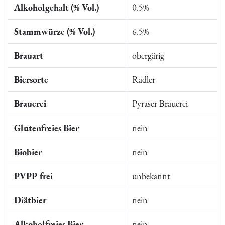
Alkoholgehalt (% Vol.)
0.5%
Stammwürze (% Vol.)
6.5%
Brauart
obergärig
Biersorte
Radler
Brauerei
Pyraser Brauerei
Glutenfreies Bier
nein
Biobier
nein
PVPP frei
unbekannt
Diätbier
nein
Alkoholfreies Bier
nein