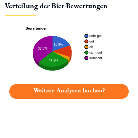
Verteilung der Bier Bewertungen
Bewertungen
sehr gut
gut
18.8%
ok
37.5%
nicht gut
schlecht
28.1%
Weitere Analysen buchen?
Du hast gelesen: Pyraser Weizen Alhoholfrei Mit Natürlicher Z