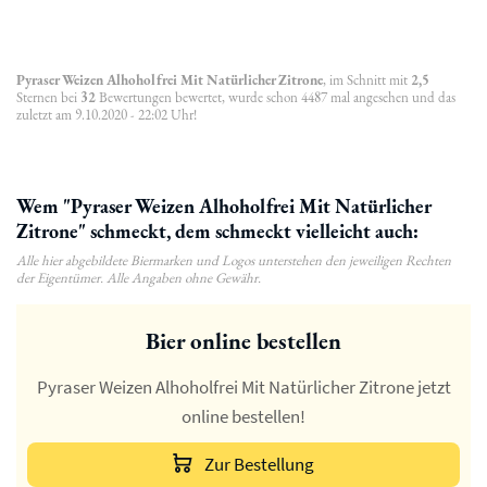
Pyraser Weizen Alhoholfrei Mit Natürlicher Zitrone
, im Schnitt mit
2,5
Sternen bei
32
Bewertungen bewertet, wurde schon 4487 mal angesehen und das
zuletzt am 9.10.2020 - 22:02 Uhr!
Wem "Pyraser Weizen Alhoholfrei Mit Natürlicher
Zitrone" schmeckt, dem schmeckt vielleicht auch:
Alle hier abgebildete Biermarken und Logos unterstehen den jeweiligen Rechten
der Eigentümer. Alle Angaben ohne Gewähr.
Bier online bestellen
Pyraser Weizen Alhoholfrei Mit Natürlicher Zitrone jetzt
online bestellen!
Zur Bestellung