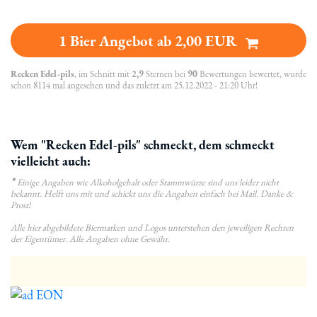
1 Bier Angebot ab 2,00 EUR
Recken Edel-pils
, im Schnitt mit
2,9
Sternen bei
90
Bewertungen bewertet, wurde
schon 8114 mal angesehen und das zuletzt am 25.12.2022 - 21:20 Uhr!
Wem "Recken Edel-pils" schmeckt, dem schmeckt
vielleicht auch:
*
Einige Angaben wie Alkoholgehalt oder Stammwürze sind uns leider nicht
bekannt. Helft uns mit und schickt uns die Angaben einfach bei Mail. Danke &
Prost!
Alle hier abgebildete Biermarken und Logos unterstehen den jeweiligen Rechten
der Eigentümer. Alle Angaben ohne Gewähr.