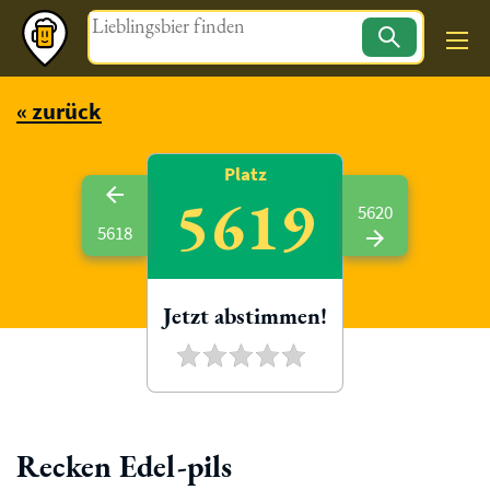
Magazin
« zurück
Platz
5619
5620
5618
Jetzt abstimmen!
Recken Edel-pils