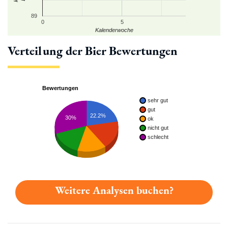
89
0
5
Kalenderwoche
Verteilung der Bier Bewertungen
Bewertungen
sehr gut
gut
22.2%
30%
ok
nicht gut
schlecht
Weitere Analysen buchen?