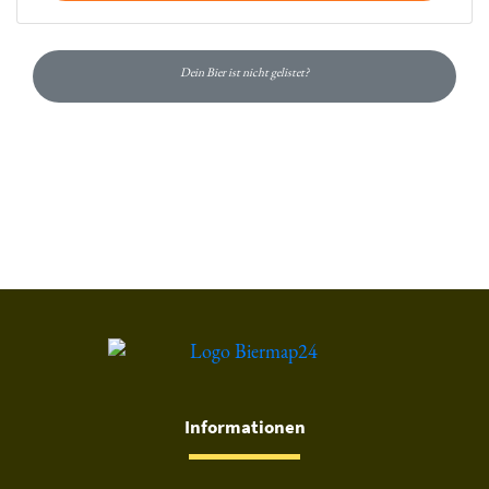
Dein Bier ist nicht gelistet?
Du hast gelesen: Recken Edel-pils Platz 5619 » Test 2026 | B
Informationen