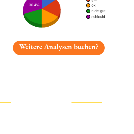
30.4%
ok
nicht gut
schlecht
Weitere Analysen buchen?
gelesen: Rhaner Festbier Platz 5471 » Test 2026 | Bierm
tionen
Hotlinks
Bier
Biersorten
erklärung
Biermarken