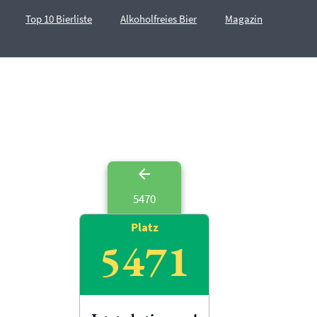
Top 10 Bierliste
Alkoholfreies Bier
Magazin
5470
Platz
5471