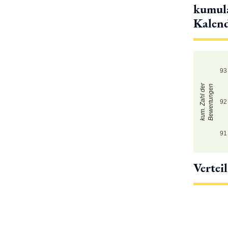
kumula
Kalen
93
kum. Zahl der
Bewertungen
92
91
Vertei