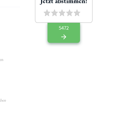
Jetzt abstimmen!
5472
hen
aben