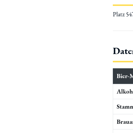
Platz 5
Date
Bier-
Alkoho
Stamm
Braua