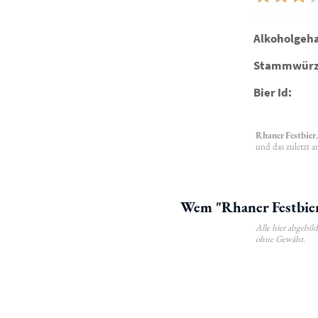
Alkoholgeha
Stammwürz
Bier Id:
Rhaner Festbier
und das zuletzt a
Wem "Rhaner Festbier
Alle hier abgebi
ohne Gewähr.