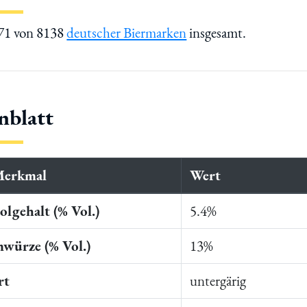
471 von 8138
deutscher Biermarken
insgesamt.
nblatt
Merkmal
Wert
lgehalt (% Vol.)
5.4%
würze (% Vol.)
13%
rt
untergärig