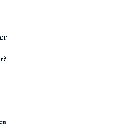
er
r?
ken