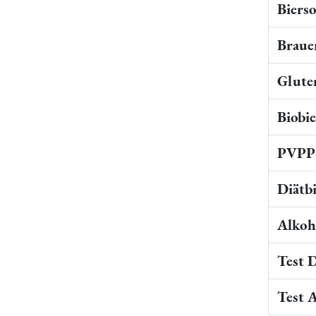
Bierso
Braue
Gluten
Biobi
PVPP 
Diätb
Alkoho
Test 
Test 