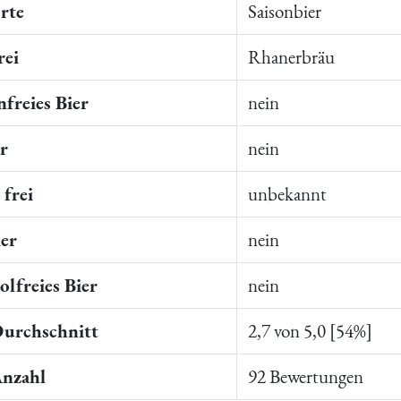
rte
Saisonbier
rei
Rhanerbräu
freies Bier
nein
er
nein
frei
unbekannt
ier
nein
lfreies Bier
nein
Durchschnitt
2,7 von 5,0 [54%]
Anzahl
92 Bewertungen