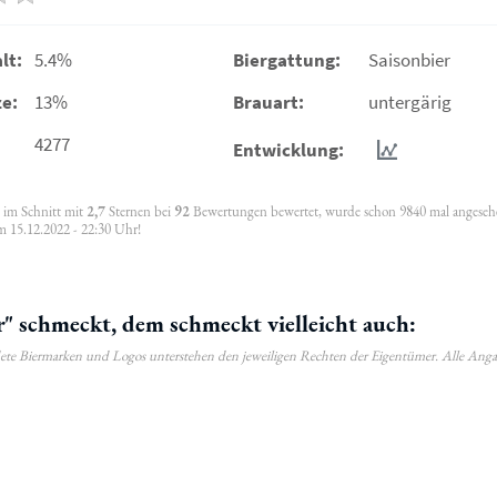
lt:
5.4%
Biergattung:
Saisonbier
e:
13%
Brauart:
untergärig
4277
Entwicklung:
, im Schnitt mit
2,7
Sternen bei
92
Bewertungen bewertet, wurde schon 9840 mal angese
m 15.12.2022 - 22:30 Uhr!
" schmeckt, dem schmeckt vielleicht auch:
ldete Biermarken und Logos unterstehen den jeweiligen Rechten der Eigentümer. Alle Ang