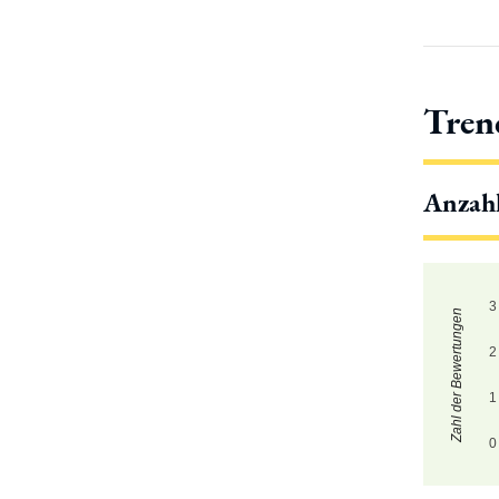
Tren
Anzah
3
Zahl der Bewertungen
2
1
0