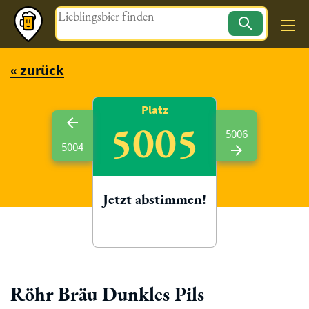
Magazin
« zurück
Platz
5005
5006
5004
Jetzt abstimmen!
Röhr Bräu Dunkles Pils