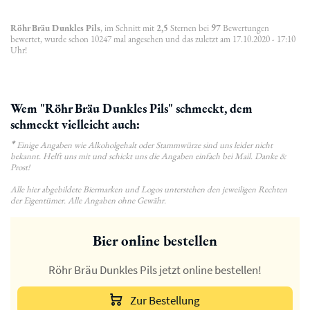
Röhr Bräu Dunkles Pils
, im Schnitt mit
2,5
Sternen bei
97
Bewertungen
bewertet, wurde schon 10247 mal angesehen und das zuletzt am 17.10.2020 - 17:10
Uhr!
Wem "Röhr Bräu Dunkles Pils" schmeckt, dem
schmeckt vielleicht auch:
*
Einige Angaben wie Alkoholgehalt oder Stammwürze sind uns leider nicht
bekannt. Helft uns mit und schickt uns die Angaben einfach bei Mail. Danke &
Prost!
Alle hier abgebildete Biermarken und Logos unterstehen den jeweiligen Rechten
der Eigentümer. Alle Angaben ohne Gewähr.
Bier online bestellen
Röhr Bräu Dunkles Pils jetzt online bestellen!
Zur Bestellung