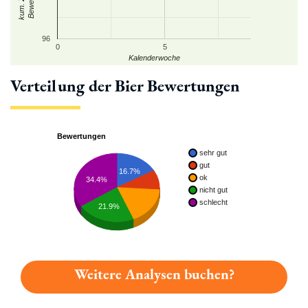
96
0
5
Kalenderwoche
Verteilung der Bier Bewertungen
Bewertungen
sehr gut
gut
16.7%
ok
34.4%
nicht gut
schlecht
21.9%
Weitere Analysen buchen?