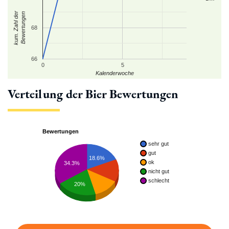
kum. Zahl der
Bewertungen
68
66
0
5
Kalenderwoche
Verteilung der Bier Bewertungen
Bewertungen
sehr gut
gut
18.6%
ok
34.3%
nicht gut
schlecht
20%