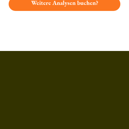
Weitere Analysen buchen?
Du hast gelesen: Roppelt-bräu Lager Platz 6830 » Test 2026 