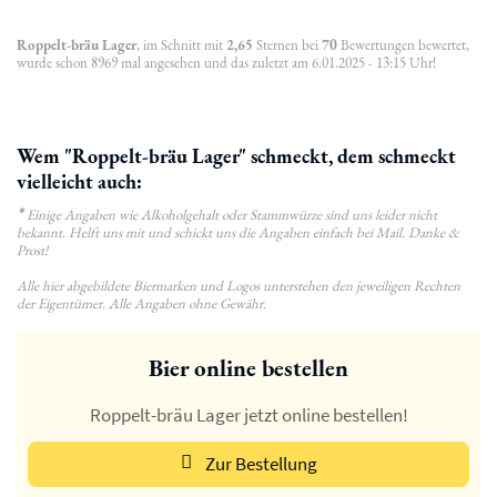
Roppelt-bräu Lager
, im Schnitt mit
2,65
Sternen bei
70
Bewertungen bewertet,
wurde schon 8969 mal angesehen und das zuletzt am 6.01.2025 - 13:15 Uhr!
Wem "Roppelt-bräu Lager" schmeckt, dem schmeckt
vielleicht auch:
*
Einige Angaben wie Alkoholgehalt oder Stammwürze sind uns leider nicht
bekannt. Helft uns mit und schickt uns die Angaben einfach bei Mail. Danke &
Prost!
Alle hier abgebildete Biermarken und Logos unterstehen den jeweiligen Rechten
der Eigentümer. Alle Angaben ohne Gewähr.
Bier online bestellen
Roppelt-bräu Lager jetzt online bestellen!
Zur Bestellung