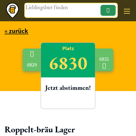
Magazin
« zurück
Platz
6830
6831
6829
Jetzt abstimmen!
Roppelt-bräu Lager