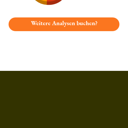
Weitere Analysen buchen?
Du hast gelesen: Rother Bräu Öko Ur-pils Platz 6813 » Test 2