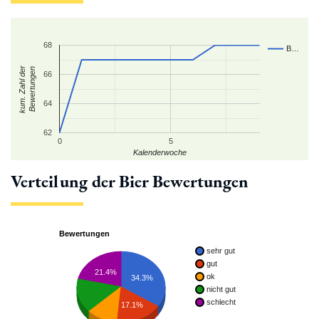
68
B…
kum. Zahl der
Bewertungen
66
64
62
0
5
Kalenderwoche
Verteilung der Bier Bewertungen
Bewertungen
sehr gut
gut
21.4%
ok
34.3%
nicht gut
schlecht
17.1%