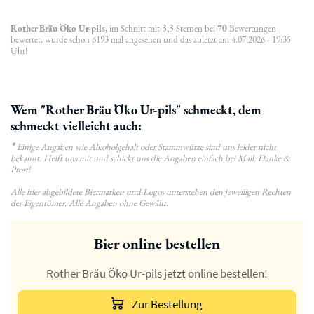
Rother Bräu Öko Ur-pils
, im Schnitt mit
3,3
Sternen bei
70
Bewertungen
bewertet, wurde schon 6193 mal angesehen und das zuletzt am 4.07.2026 - 19:35
Uhr!
Wem "Rother Bräu Öko Ur-pils" schmeckt, dem
schmeckt vielleicht auch:
*
Einige Angaben wie Alkoholgehalt oder Stammwürze sind uns leider nicht
bekannt. Helft uns mit und schickt uns die Angaben einfach bei Mail. Danke &
Prost!
Alle hier abgebildete Biermarken und Logos unterstehen den jeweiligen Rechten
der Eigentümer. Alle Angaben ohne Gewähr.
Bier online bestellen
Rother Bräu Öko Ur-pils jetzt online bestellen!
Zur Bestellung