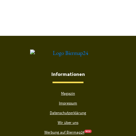
Du hast gelesen: Schederndorfer Landbock Platz 3176 » Test 
Informationen
Magazin
Impressum
Datenschutzerklärung
Wir über uns
Werbung auf Biermap24
N E U