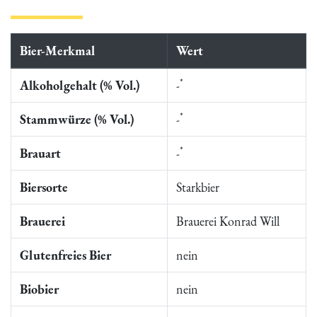
Bier-Merkmal
Wert
*
Alkoholgehalt (% Vol.)
-
*
Stammwürze (% Vol.)
-
*
Brauart
-
Biersorte
Starkbier
Brauerei
Brauerei Konrad Will
Glutenfreies Bier
nein
Biobier
nein