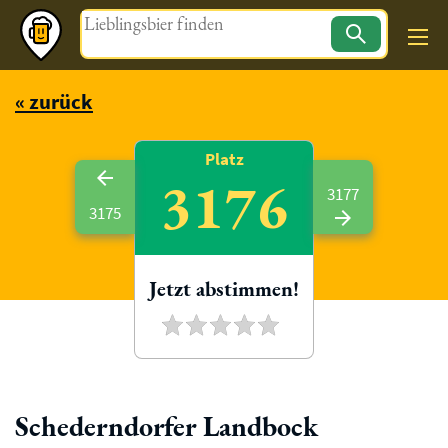
Magazin
« zurück
Platz
3176
3177
3175
Jetzt abstimmen!
Schederndorfer Landbock