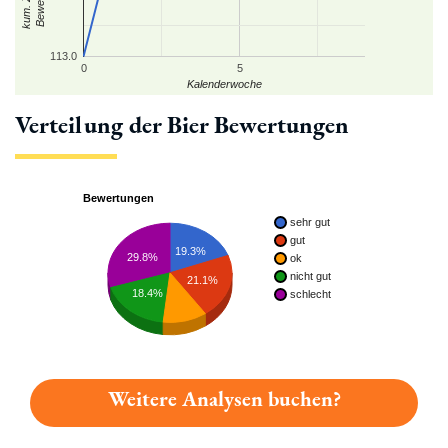
113.0
0
5
Kalenderwoche
Verteilung der Bier Bewertungen
Bewertungen
sehr gut
gut
19.3%
29.8%
ok
nicht gut
21.1%
18.4%
schlecht
Weitere Analysen buchen?