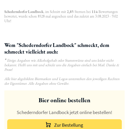
Schederndorfer Landbock
, im Schnitt mit
2,85
Sternen bei
114
Bewertungen
bewertet, wurde schon 8528 mal angesehen und das zuletzt am 3.08.2023 - 9:02
Uhr!
Wem "Schederndorfer Landbock" schmeckt, dem
schmeckt vielleicht auch:
*
Einige Angaben wie Alkoholgehalt oder Stammwürze sind uns leider nicht
bekannt. Helft uns mit und schickt uns die Angaben einfach bei Mail. Danke &
Prost!
Alle hier abgebildete Biermarken und Logos unterstehen den jeweiligen Rechten
der Eigentümer. Alle Angaben ohne Gewähr.
Bier online bestellen
Schederndorfer Landbock jetzt online bestellen!
Zur Bestellung