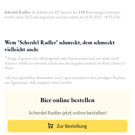
Scherdel Radler
, im Schnitt mit
2,7
Sternen bei
110
Bewertungen bewertet,
wurde schon 9413 mal angesehen und das zuletzt am 21.02.2025 - 18:32 Uhr!
Wem "Scherdel Radler" schmeckt, dem schmeckt
vielleicht auch:
*
Einige Angaben wie Alkoholgehalt oder Stammwürze sind uns leider nicht
bekannt. Helft uns mit und schickt uns die Angaben einfach bei Mail. Danke &
Prost!
Alle hier abgebildete Biermarken und Logos unterstehen den jeweiligen Rechten
der Eigentümer. Alle Angaben ohne Gewähr.
Bier online bestellen
Scherdel Radler jetzt online bestellen!
Zur Bestellung