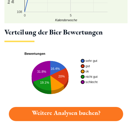
108
0
5
Kalenderwoche
Verteilung der Bier Bewertungen
Bewertungen
sehr gut
gut
16.4%
ok
31.8%
20%
nicht gut
schlecht
19.1%
Weitere Analysen buchen?
Du hast gelesen: Scherdel Radler Platz 3590 » Test 2026 | Bi