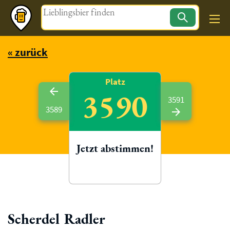
Magazin
« zurück
Platz
3590
3591
3589
Jetzt abstimmen!
Scherdel Radler