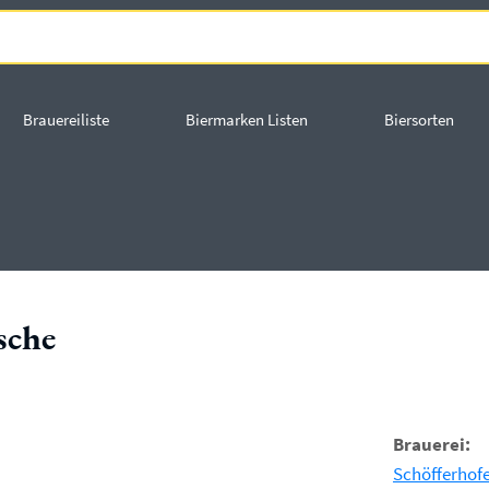
Brauereiliste
Biermarken Listen
Biersorten
sche
Brauerei:
Schöfferhof