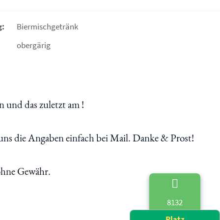
g:
Biermischgetränk
obergärig
 und das zuletzt am !
uns die Angaben einfach bei Mail. Danke & Prost!
 ohne Gewähr.
8132
Platz