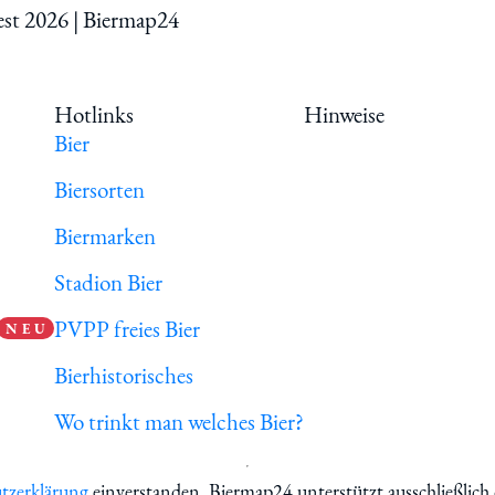
est 2026 | Biermap24
Hotlinks
Hinweise
Bier
Biersorten
Biermarken
Stadion Bier
PVPP freies Bier
N E U
Bierhistorisches
Wo trinkt man welches Bier?
tzerklärung
einverstanden. Biermap24 unterstützt ausschließlich