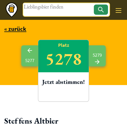
Magazin
« zurück
Platz
5278
5279
5277
Jetzt abstimmen!
Steffens Altbier