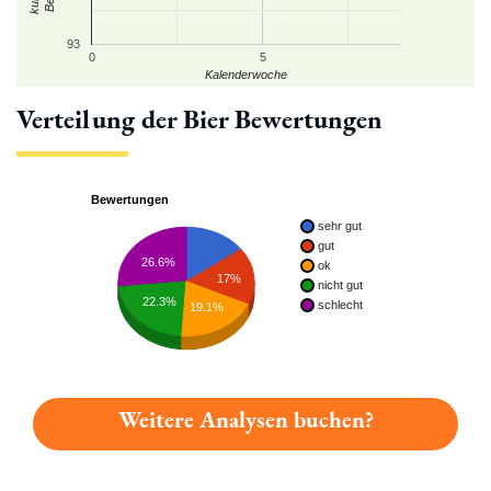
93
0
5
Kalenderwoche
Verteilung der Bier Bewertungen
Bewertungen
sehr gut
gut
26.6%
ok
17%
nicht gut
22.3%
schlecht
19.1%
Weitere Analysen buchen?
Du hast gelesen: Steffens Altbier Platz 5278 » Test 2026 | Bi