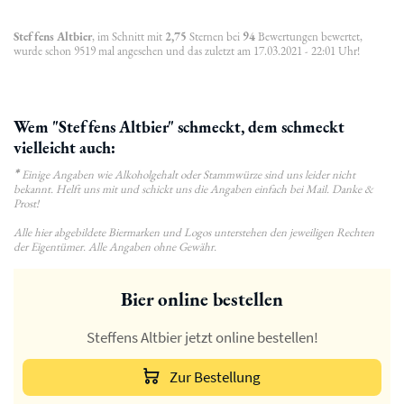
Steffens Altbier
, im Schnitt mit
2,75
Sternen bei
94
Bewertungen bewertet,
wurde schon 9519 mal angesehen und das zuletzt am 17.03.2021 - 22:01 Uhr!
Wem "Steffens Altbier" schmeckt, dem schmeckt
vielleicht auch:
*
Einige Angaben wie Alkoholgehalt oder Stammwürze sind uns leider nicht
bekannt. Helft uns mit und schickt uns die Angaben einfach bei Mail. Danke &
Prost!
Alle hier abgebildete Biermarken und Logos unterstehen den jeweiligen Rechten
der Eigentümer. Alle Angaben ohne Gewähr.
Bier online bestellen
Steffens Altbier jetzt online bestellen!
Zur Bestellung